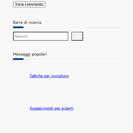
Barra di ricerca
S
e
a
r
Messaggi popolari
c
h
Tattiche per invogliare
Suggerimenti per aiutarti