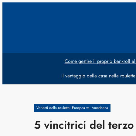
Vai
al
contenuto
Come gestire il proprio bankroll al
Il vantaggio della casa nella roulett
Varianti della roulette: Europea vs. Americana
5 vincitrici del terzo