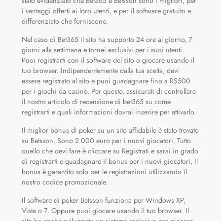
stato evidenziato che Bet365 e Betsson sono i migliori, per
i vantaggi offerti ai loro utenti, e per il software gratuito e
differenziato che forniscono.
Nel caso di Bet365 il sito ha supporto 24 ore al giorno, 7
giorni alla settimana e tornei esclusivi per i suoi utenti.
Puoi registrarti con il software del sito o giocare usando il
tuo browser. Indipendentemente dalla tua scelta, devi
essere registrato al sito e puoi guadagnare fino a R$500
per i giochi da casinò. Per questo, assicurati di controllare
il nostro articolo di recensione di bet365 su come
registrarti e quali informazioni dovrai inserire per attivarlo.
Il miglior bonus di poker su un sito affidabile è stato trovato
su Betsson. Sono 2.000 euro per i nuovi giocatori. Tutto
quello che devi fare è cliccare su Registrati e sarai in grado
di registrarti e guadagnare il bonus per i nuovi giocatori. Il
bonus è garantito solo per le registrazioni utilizzando il
nostro codice promozionale.
Il software di poker Betsson funziona per Windows XP,
Vista o 7. Oppure puoi giocare usando il tuo browser. Il
sito ha anche sviluppato un sistema esclusivo per giocare