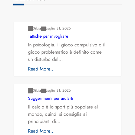
Varianti della roulette: Europea vs. Americana
Silvia
Luglio 31, 2026
Tattiche per invogliare
In psicologia, il gioco compulsivo o il
gioco problematico è definito come
un disturbo del…
Read More…
Varianti della roulette: Europea vs. Americana
Silvia
Luglio 31, 2026
Suggerimenti per aiutarti
Il calcio è lo sport più popolare al
mondo, quindi si consiglia ai
principianti di…
Read More…