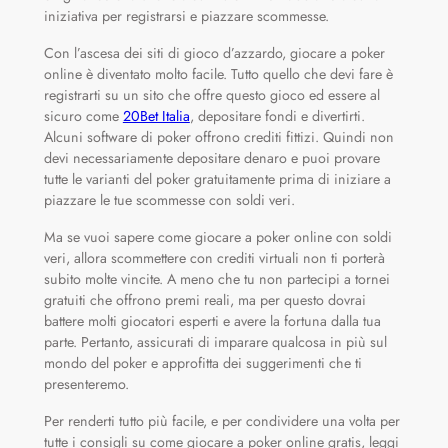
iniziativa per registrarsi e piazzare scommesse.
Con l’ascesa dei siti di gioco d’azzardo, giocare a poker
online è diventato molto facile. Tutto quello che devi fare è
registrarti su un sito che offre questo gioco ed essere al
sicuro come
20Bet Italia
, depositare fondi e divertirti.
Alcuni software di poker offrono crediti fittizi. Quindi non
devi necessariamente depositare denaro e puoi provare
tutte le varianti del poker gratuitamente prima di iniziare a
piazzare le tue scommesse con soldi veri.
Ma se vuoi sapere come giocare a poker online con soldi
veri, allora scommettere con crediti virtuali non ti porterà
subito molte vincite. A meno che tu non partecipi a tornei
gratuiti che offrono premi reali, ma per questo dovrai
battere molti giocatori esperti e avere la fortuna dalla tua
parte. Pertanto, assicurati di imparare qualcosa in più sul
mondo del poker e approfitta dei suggerimenti che ti
presenteremo.
Per renderti tutto più facile, e per condividere una volta per
tutte i consigli su come giocare a poker online gratis, leggi