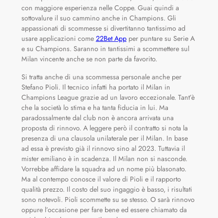
con maggiore esperienza nelle Coppe. Guai quindi a
sottovalure il suo cammino anche in Champions. Gli
appassionati di scommesse si divertitanno tantissimo ad
usare applicazioni come
22Bet App
per puntare su Serie A
e su Champions. Saranno in tantissimi a scommettere sul
Milan vincente anche se non parte da favorito.
Si tratta anche di una scommessa personale anche per
Stefano Pioli. Il tecnico infatti ha portato il Milan in
Champions League grazie ad un lavoro eccezionale. Tant’è
che la società lo stima e ha tanta fiducia in lui. Ma
paradossalmente dal club non è ancora arrivata una
proposta di rinnovo. A leggere però il contratto si nota la
presenza di una clausola unilaterale per il Milan. In base
ad essa è previsto già il rinnovo sino al 2023. Tuttavia il
mister emiliano è in scadenza. Il Milan non si nasconde.
Vorrebbe affidare la squadra ad un nome più blasonato.
Ma al contempo conosce il valore di Pioli e il rapporto
qualità prezzo. Il costo del suo ingaggio è basso, i risultati
sono notevoli. Pioli scommette su se stesso. O sarà rinnovo
oppure l’occasione per fare bene ed essere chiamato da