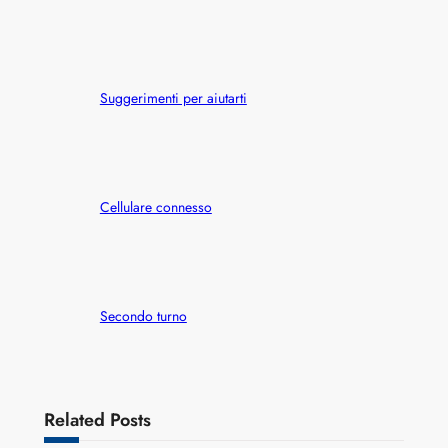
Suggerimenti per aiutarti
Cellulare connesso
Secondo turno
Related Posts