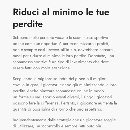
Riduci al minimo le tue
perdite
Sebbene molte persone vedano le scommesse sportive
online come un’opportunità per massimizzare i profitti,
non è sempre così. Invece, all’inizio, dovrebbero cercare
modi per ridurre al minimo le loro perdite. Dopotutto, una
scommessa sportiva è un tipo di investimento che deve
essere fatto con molta attenzione.
Scegliendo la migliore squadra del gioco o il miglior
cavallo in gara, i giocatori stanno già minimizzando le loro
perdite. Anche piazzare scommesse online in modo
uniforme su vari sport o eventi diversi, i singoli giocatori
possono fare la differenza. Pertanto, il giocatore aumenta la
quantità di possibilità di ritorno che può aspettarsi.
Indipendentemente dalle strategie che un giocatore sceglie
di utilizzare, l’autocontrollo è sempre l’attributo più