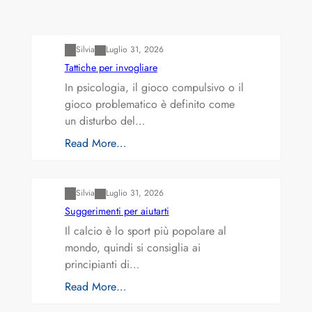
Varianti della roulette: Europea vs. Americana
Silvia
Luglio 31, 2026
Tattiche per invogliare
In psicologia, il gioco compulsivo o il
gioco problematico è definito come
un disturbo del…
Read More…
Varianti della roulette: Europea vs. Americana
Silvia
Luglio 31, 2026
Suggerimenti per aiutarti
Il calcio è lo sport più popolare al
mondo, quindi si consiglia ai
principianti di…
Read More…
Varianti della roulette: Europea vs. Americana