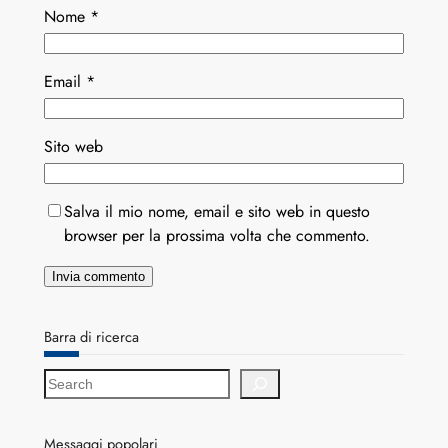
Nome
*
Email
*
Sito web
Salva il mio nome, email e sito web in questo
browser per la prossima volta che commento.
Barra di ricerca
S
e
a
r
Messaggi popolari