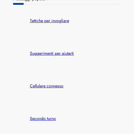
c
h
Tattiche per invogliare
Suggerimenti per aiutarti
Cellulare connesso
Secondo turno