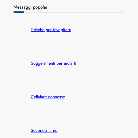
r
Messaggi popolari
c
h
Tattiche per invogliare
Suggerimenti per aiutarti
Cellulare connesso
Secondo turno