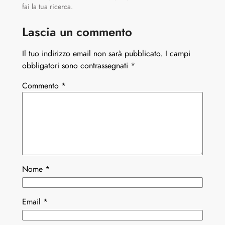
fai la tua ricerca.
Lascia un commento
Il tuo indirizzo email non sarà pubblicato.
I campi
obbligatori sono contrassegnati
*
Commento
*
Nome
*
Email
*