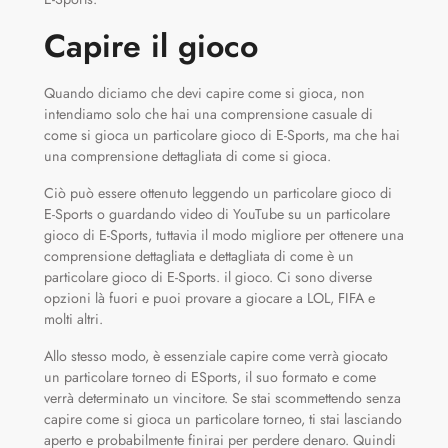
Capire il gioco
Quando diciamo che devi capire come si gioca, non
intendiamo solo che hai una comprensione casuale di
come si gioca un particolare gioco di E-Sports, ma che hai
una comprensione dettagliata di come si gioca.
Ciò può essere ottenuto leggendo un particolare gioco di
E-Sports o guardando video di YouTube su un particolare
gioco di E-Sports, tuttavia il modo migliore per ottenere una
comprensione dettagliata e dettagliata di come è un
particolare gioco di E-Sports. il gioco. Ci sono diverse
opzioni là fuori e puoi provare a giocare a LOL, FIFA e
molti altri.
Allo stesso modo, è essenziale capire come verrà giocato
un particolare torneo di ESports, il suo formato e come
verrà determinato un vincitore. Se stai scommettendo senza
capire come si gioca un particolare torneo, ti stai lasciando
aperto e probabilmente finirai per perdere denaro. Quindi