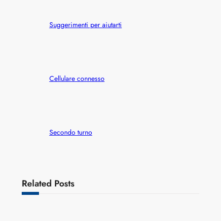
Suggerimenti per aiutarti
Cellulare connesso
Secondo turno
Related Posts
Varianti della roulette: Europea vs. Americana