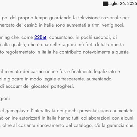
Luglio 26, 2025
un po’ del proprio tempo guardando la televisione nazionale per
mercato dei casinò in Italia sono aumentati a ritmi vertiginosi.
iGaming che, come
22Bet
, consentono, in pochi secondi, di
alta qualità, che è una delle ragioni più forti di tutta questa
to regolamentato in Italia ha contribuito notevolmente a questa
e il mercato dei casinò online fosse finalmente legalizzato e
ibile giocare in modo legale e trasparente, aumentando
 di account dei giocatori portoghesi.
gioni
el gameplay e l’interattività dei giochi presentati siano aumentate
ò online autorizzati in Italia hanno tutti collaborazioni con alcuni
, oltre al costante rinnovamento del catalogo, c’è la garanzia che