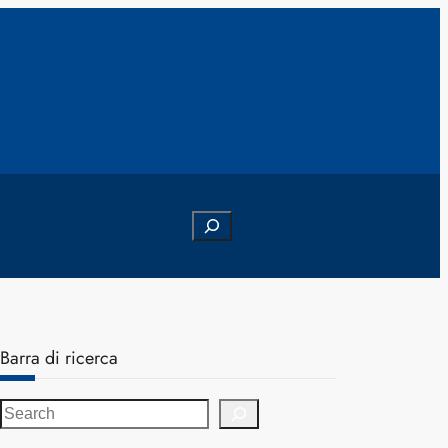
Search
Barra di ricerca
S
e