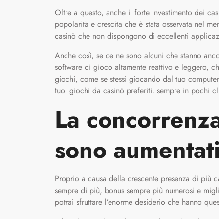
Oltre a questo, anche il forte investimento dei ca
popolarità e crescita che è stata osservata nel mer
casinò che non dispongono di eccellenti applicaz
Anche così, se ce ne sono alcuni che stanno anco
software di gioco altamente reattivo e leggero, ch
giochi, come se stessi giocando dal tuo computer. 
tuoi giochi da casinò preferiti, sempre in pochi cl
La concorrenza 
sono aumentati
Proprio a causa della crescente presenza di più cas
sempre di più, bonus sempre più numerosi e miglior
potrai sfruttare l’enorme desiderio che hanno quest