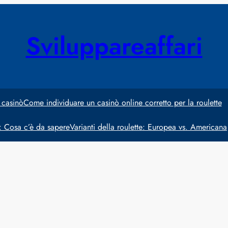
Sviluppareaffari
 casinò
Come individuare un casinò online corretto per la roulette
e: Cosa c’è da sapere
Varianti della roulette: Europea vs. Americana