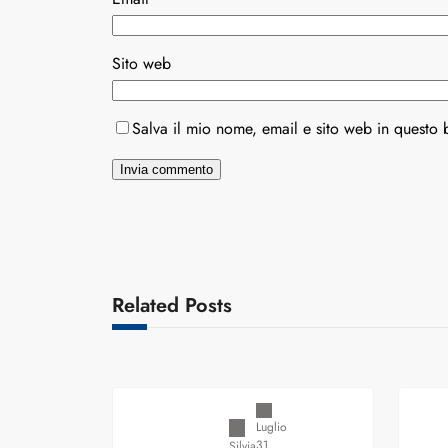
Sito web
Salva il mio nome, email e sito web in questo
Related Posts
Varianti della roulette: Europea vs.
Americana
Luglio
31,
Silvia