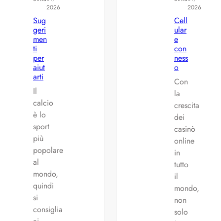
2026
2026
Sug
Cell
geri
ular
men
e
ti
con
per
ness
aiut
o
arti
Con
Il
la
calcio
crescita
è lo
dei
sport
casinò
più
online
popolare
in
al
tutto
mondo,
il
quindi
mondo,
si
non
consiglia
solo