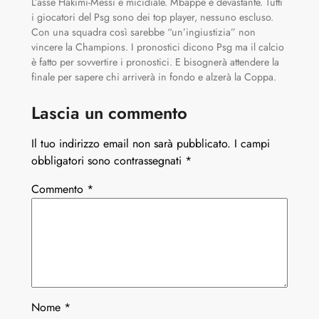
L’asse Hakimi-Messi è micidiale. Mbappé è devastante. Tutti
i giocatori del Psg sono dei top player, nessuno escluso.
Con una squadra così sarebbe “un’ingiustizia” non
vincere la Champions. I pronostici dicono Psg ma il calcio
è fatto per sovvertire i pronostici. E bisognerà attendere la
finale per sapere chi arriverà in fondo e alzerà la Coppa.
Lascia un commento
Il tuo indirizzo email non sarà pubblicato.
I campi
obbligatori sono contrassegnati
*
Commento
*
Nome
*