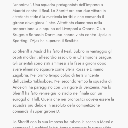
“anonima”. Una squadra protagonista dell’impresa a
Madrid contro il Real. Lo Sheriff ora con due vittore in
altrettante sfide è la matricola terribile che comanda il
girone dove gioca l’Inter. Altrettanto clamorosa nella
proporzione la cinquina del Liverpool a Oporto. Club
Bruges e Borussia Dortmund hanno vinto contro Lipsia e
Sporting. L’Ajax ha superato il Besiktas.
Lo Sheriff a Madrid ha fatto il Real. Subito in vantaggio gli
ospiti moldavi, all’esordio assoluto in Champions League.
Gli orientali sono stati ammessi alla fase a gironi dopo
avere eliminato squadre come Stella Rossa e Dinamo
Zagabria. Nel primo tempo colpo di testa vincente
dell’uzbeko Yakhsiboev. Nel secondo tempo la squadra di
Ancelotti ha pareggiato con un rigore di Benzema. Ma lo
Sheriff ha fatto venire giù lo stadio nel finale con un
eurogol di Thill. Quella che nei pronostici doveva essere la
squadra più debole in assoluto della competizione
comanda il super girone D.
Lo Sheriff con la sua impresa ha rubato la scena a Messi e
compagni. I moldavi infatti hanno oscurato la super sfida