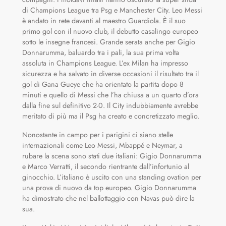
di Champions League tra Psg e Manchester City. Leo Messi
è andato in rete davanti al maestro Guardiola. È il suo
primo gol con il nuovo club, il debutto casalingo europeo
sotto le insegne francesi. Grande serata anche per Gigio
Donnarumma, baluardo tra i pali, la sua prima volta
assoluta in Champions League. L’ex Milan ha impresso
sicurezza e ha salvato in diverse occasioni il risultato tra il
gol di Gana Gueye che ha orientato la partita dopo 8
minuti e quello di Messi che l’ha chiusa a un quarto d’ora
dalla fine sul definitivo 2-0. Il City indubbiamente avrebbe
meritato di più ma il Psg ha creato e concretizzato meglio.
Nonostante in campo per i parigini ci siano stelle
internazionali come Leo Messi, Mbappé e Neymar, a
rubare la scena sono stati due italiani: Gigio Donnarumma
e Marco Verratti, il secondo rientrante dall’infortunio al
ginocchio. L’italiano è uscito con una standing ovation per
una prova di nuovo da top europeo. Gigio Donnarumma
ha dimostrato che nel ballottaggio con Navas può dire la
sua.