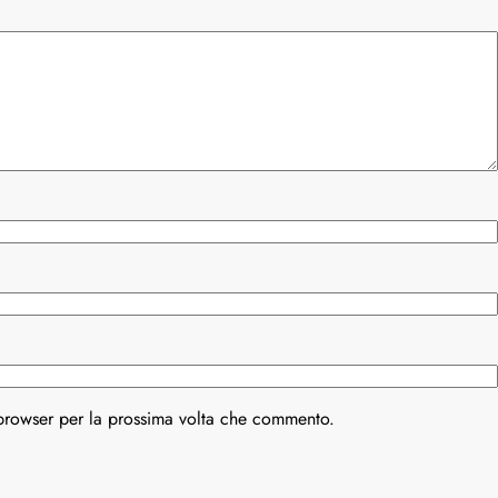
 browser per la prossima volta che commento.