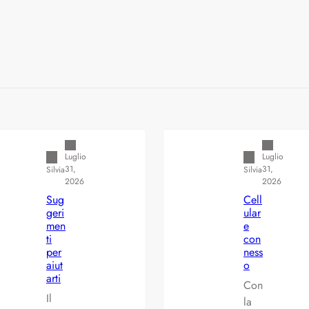
Varianti della roulette: Europea vs.
Varianti della ro
Americana
Americana
Luglio
Luglio
31,
31,
Silvia
Silvia
2026
2026
Sug
Cell
geri
ular
men
e
ti
con
per
ness
aiut
o
arti
Con
Il
la