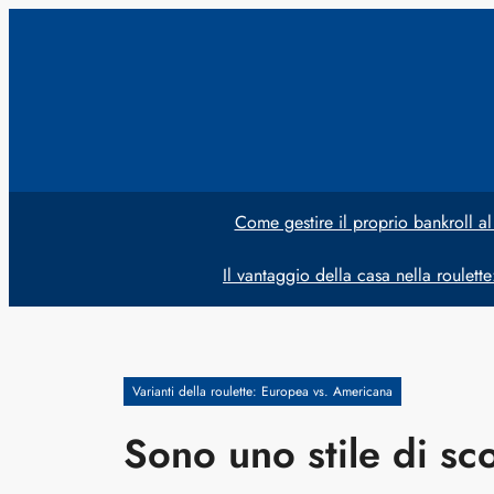
Vai
al
contenuto
Come gestire il proprio bankroll al
Il vantaggio della casa nella roulett
Varianti della roulette: Europea vs. Americana
Sono uno stile di s