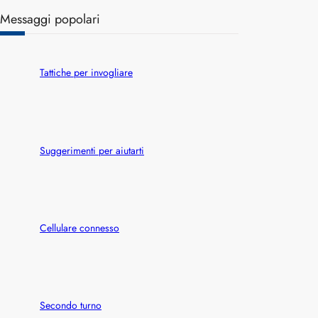
a
Messaggi popolari
r
c
h
Tattiche per invogliare
Suggerimenti per aiutarti
Cellulare connesso
Secondo turno