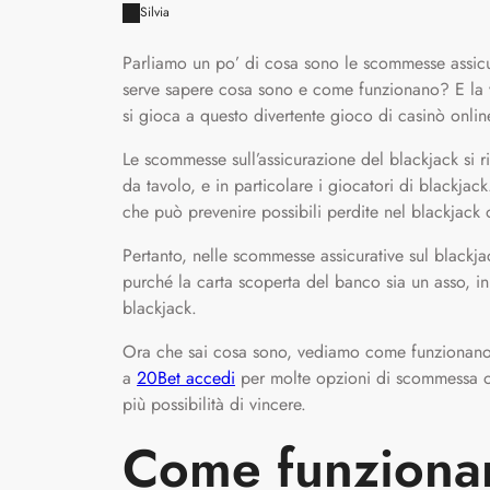
Silvia
Parliamo un po’ di cosa sono le scommesse assicura
serve sapere cosa sono e come funzionano? E la v
si gioca a questo divertente gioco di casinò onlin
Le scommesse sull’assicurazione del blackjack si ri
da tavolo, e in particolare i giocatori di blackj
che può prevenire possibili perdite nel blackjack o
Pertanto, nelle scommesse assicurative sul blackj
purché la carta scoperta del banco sia un asso, i
blackjack.
Ora che sai cosa sono, vediamo come funzionano
a
20Bet accedi
per molte opzioni di scommessa on
più possibilità di vincere.
Come funziona