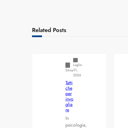
Related Posts
Varianti della roulette: Europea vs.
Americana
Luglio
31,
Silvia
2026
Tatti
che
per
invo
glia
re
In
psicologia,