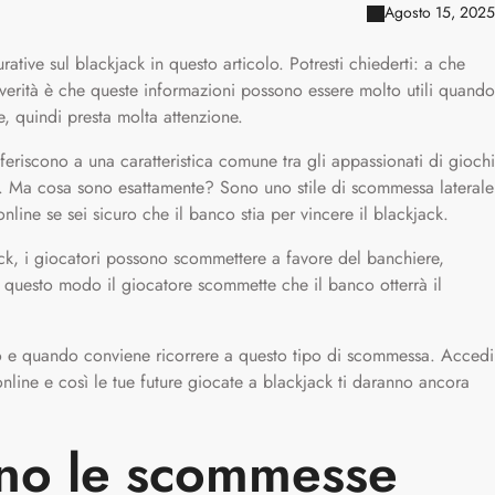
Agosto 15, 2025
tive sul blackjack in questo articolo. Potresti chiederti: a che
erità è che queste informazioni possono essere molto utili quando
e, quindi presta molta attenzione.
feriscono a una caratteristica comune tra gli appassionati di giochi
ack. Ma cosa sono esattamente? Sono uno stile di scommessa laterale
nline se sei sicuro che il banco stia per vincere il blackjack.
ack, i giocatori possono scommettere a favore del banchiere,
n questo modo il giocatore scommette che il banco otterrà il
 e quando conviene ricorrere a questo tipo di scommessa. Accedi
line e così le tue future giocate a blackjack ti daranno ancora
no le scommesse