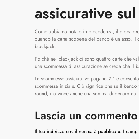
assicurative su
Come abbiamo notato in precedenza, il giocatore 
quando la carta scoperta del banco è un asso, il ch
blackjack.
Poiché nel blackjack ci sono quattro carte che valgo
una scommessa di assicurazione se crede che il ba
Le scommesse assicurative pagano 2:1 e consenton
scommessa iniziale. Ciò significa che se il banco 
round, ma vince anche una somma di denaro dall
Lascia un commento
Il tuo indirizzo email non sarà pubblicato.
I campi