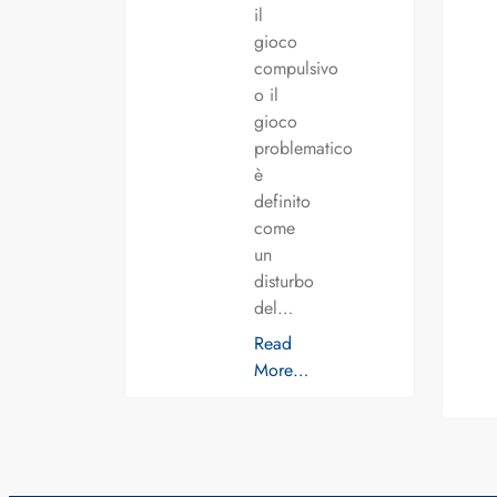
il
gioco
compulsivo
o il
gioco
problematico
è
definito
come
un
disturbo
del…
Read
More…