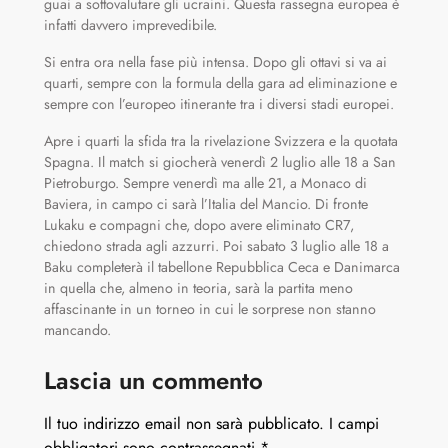
guai a sottovalutare gli ucraini. Questa rassegna europea è
infatti davvero imprevedibile.
Si entra ora nella fase più intensa. Dopo gli ottavi si va ai
quarti, sempre con la formula della gara ad eliminazione e
sempre con l’europeo itinerante tra i diversi stadi europei.
Apre i quarti la sfida tra la rivelazione Svizzera e la quotata
Spagna. Il match si giocherà venerdì 2 luglio alle 18 a San
Pietroburgo. Sempre venerdì ma alle 21, a Monaco di
Baviera, in campo ci sarà l’Italia del Mancio. Di fronte
Lukaku e compagni che, dopo avere eliminato CR7,
chiedono strada agli azzurri. Poi sabato 3 luglio alle 18 a
Baku completerà il tabellone Repubblica Ceca e Danimarca
in quella che, almeno in teoria, sarà la partita meno
affascinante in un torneo in cui le sorprese non stanno
mancando.
Lascia un commento
Il tuo indirizzo email non sarà pubblicato.
I campi
obbligatori sono contrassegnati
*