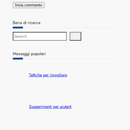
Barra di ricerca
S
e
a
r
Messaggi popolari
c
h
Tattiche per invogliare
Suggerimenti per aiutarti