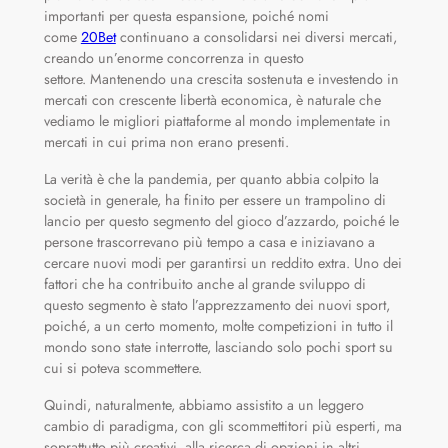
importanti per questa espansione, poiché nomi
come
20Bet
continuano a consolidarsi nei diversi mercati,
creando un’enorme concorrenza in questo
settore. Mantenendo una crescita sostenuta e investendo in
mercati con crescente libertà economica, è naturale che
vediamo le migliori piattaforme al mondo implementate in
mercati in cui prima non erano presenti.
La verità è che la pandemia, per quanto abbia colpito la
società in generale, ha finito per essere un trampolino di
lancio per questo segmento del gioco d’azzardo, poiché le
persone trascorrevano più tempo a casa e iniziavano a
cercare nuovi modi per garantirsi un reddito extra. Uno dei
fattori che ha contribuito anche al grande sviluppo di
questo segmento è stato l’apprezzamento dei nuovi sport,
poiché, a un certo momento, molte competizioni in tutto il
mondo sono state interrotte, lasciando solo pochi sport su
cui si poteva scommettere.
Quindi, naturalmente, abbiamo assistito a un leggero
cambio di paradigma, con gli scommettitori più esperti, ma
soprattutto più creativi, alla ricerca di opzioni in altri