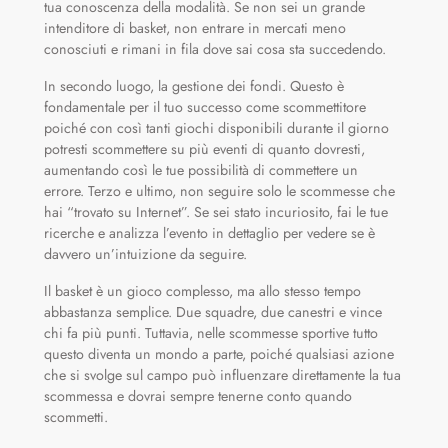
tua conoscenza della modalità. Se non sei un grande
intenditore di basket, non entrare in mercati meno
conosciuti e rimani in fila dove sai cosa sta succedendo.
In secondo luogo, la gestione dei fondi. Questo è
fondamentale per il tuo successo come scommettitore
poiché con così tanti giochi disponibili durante il giorno
potresti scommettere su più eventi di quanto dovresti,
aumentando così le tue possibilità di commettere un
errore. Terzo e ultimo, non seguire solo le scommesse che
hai “trovato su Internet”. Se sei stato incuriosito, fai le tue
ricerche e analizza l’evento in dettaglio per vedere se è
davvero un’intuizione da seguire.
Il basket è un gioco complesso, ma allo stesso tempo
abbastanza semplice. Due squadre, due canestri e vince
chi fa più punti. Tuttavia, nelle scommesse sportive tutto
questo diventa un mondo a parte, poiché qualsiasi azione
che si svolge sul campo può influenzare direttamente la tua
scommessa e dovrai sempre tenerne conto quando
scommetti.