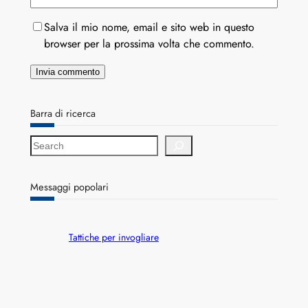
Salva il mio nome, email e sito web in questo
browser per la prossima volta che commento.
Barra di ricerca
S
e
a
r
Messaggi popolari
c
h
Tattiche per invogliare