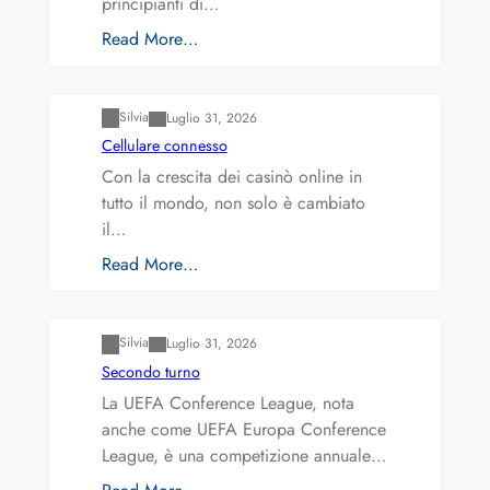
principianti di…
Read More…
Varianti della roulette: Europea vs. Americana
Silvia
Luglio 31, 2026
Cellulare connesso
Con la crescita dei casinò online in
tutto il mondo, non solo è cambiato
il…
Read More…
Varianti della roulette: Europea vs. Americana
Silvia
Luglio 31, 2026
Secondo turno
La UEFA Conference League, nota
anche come UEFA Europa Conference
League, è una competizione annuale…