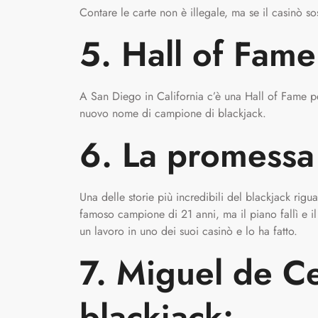
Contare le carte non è illegale, ma se il casinò sos
5. Hall of Fame
A San Diego in California c’è una Hall of Fame p
nuovo nome di campione di blackjack.
6. La promessa 
Una delle storie più incredibili del blackjack rig
famoso campione di 21 anni, ma il piano fallì e i
un lavoro in uno dei suoi casinò e lo ha fatto.
7. Miguel de Ce
blackjack: