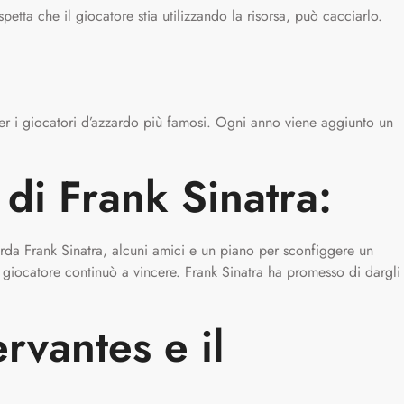
petta che il giocatore stia utilizzando la risorsa, può cacciarlo.
er i giocatori d’azzardo più famosi. Ogni anno viene aggiunto un
di Frank Sinatra:
uarda Frank Sinatra, alcuni amici e un piano per sconfiggere un
l giocatore continuò a vincere. Frank Sinatra ha promesso di dargli
rvantes e il