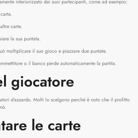
amente interiorizzato dai suoi partecipanti, come ad esempio:
 carta.
altre carte.
are la sua puntata.
può moltiplicare il suo gioco e piazzare due puntate.
commettitore o il banco perde automaticamente la partita.
l giocatore
atori d’azzardo. Molti lo scelgono perché è noto che il profitto
nò.
tare le carte