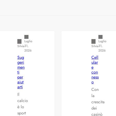
Varianti della roulette: Europea vs.
Varianti della ro
Americana
Americana
Luglio
Luglio
31,
31,
Silvia
Silvia
2026
2026
Sug
Cell
geri
ular
men
e
ti
con
per
ness
aiut
o
arti
Con
Il
la
calcio
crescita
è lo
dei
sport
casinò