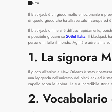
Silvia
Il Blackjack è un gioco molto emozionante e presen
di questo gioco che ha attraversato l’Europa ed 
Il blackjack online si è diffuso rapidamente, poich
è possibile giocare su
20Bet Italia
. Il blackjack h
persone in tutto il mondo. Agilità e adrenalina son
1. La signora 
Il gioco all’arrivo a New Orleans è stato ribattez
una leggenda nell’universo del blackjack ed è st
capello sopra le labbra. La sua incredibile storia s
2. Vocabolario 