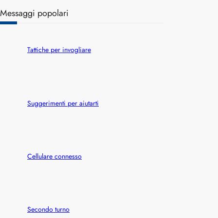
a
Messaggi popolari
r
c
h
Tattiche per invogliare
Suggerimenti per aiutarti
Cellulare connesso
Secondo turno