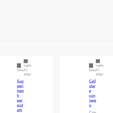
Varianti della roulette: Europea vs.
Varianti della ro
Americana
Americana
Luglio
Luglio
31,
31,
Silvia
Silvia
2026
2026
Sug
Cell
geri
ular
men
e
ti
con
per
ness
aiut
o
arti
Con