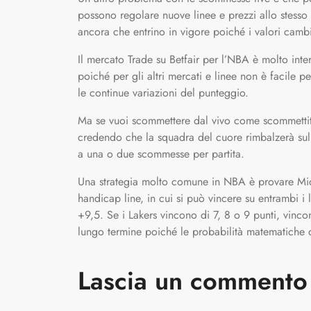
possono regolare nuove linee e prezzi allo stesso
ancora che entrino in vigore poiché i valori camb
Il mercato Trade su Betfair per l’NBA è molto inte
poiché per gli altri mercati e linee non è facile per
le continue variazioni del punteggio.
Ma se vuoi scommettere dal vivo come scommettito
credendo che la squadra del cuore rimbalzerà sul t
a una o due scommesse per partita.
Una strategia molto comune in NBA è provare Mid
handicap line, in cui si può vincere su entrambi 
+9,5. Se i Lakers vincono di 7, 8 o 9 punti, vinco
lungo termine poiché le probabilità matematiche 
Lascia un commento