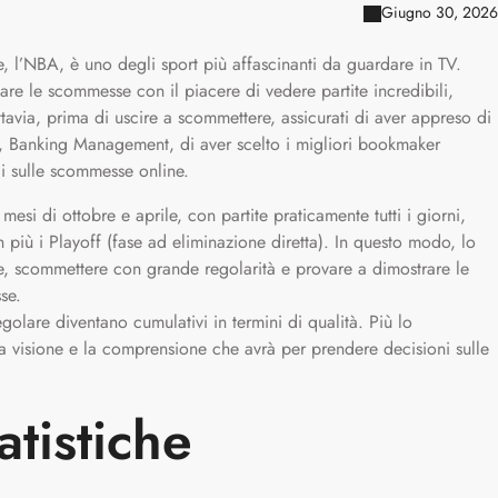
Giugno 30, 2026
, l’NBA, è uno degli sport più affascinanti da guardare in TV.
re le scommesse con il piacere di vedere partite incredibili,
ttavia, prima di uscire a scommettere, assicurati di aver appreso di
 Banking Management, di aver scelto i migliori bookmaker
li sulle scommesse online.
esi di ottobre e aprile, con partite praticamente tutti i giorni,
più i Playoff (fase ad eliminazione diretta). In questo modo, lo
zie, scommettere con grande regolarità e provare a dimostrare le
se.
golare diventano cumulativi in ​​termini di qualità. Più lo
a visione e la comprensione che avrà per prendere decisioni sulle
atistiche