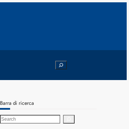
Search
Barra di ricerca
S
e