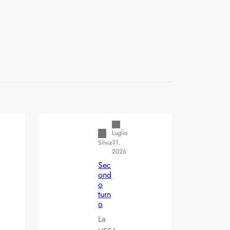
ulette: Europea vs.
Varianti della roulette: Europea vs.
Americana
Luglio
31,
Silvia
2026
Sec
ond
o
turn
o
La