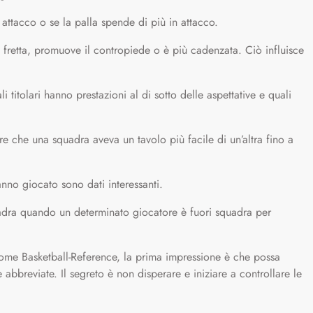
attacco o se la palla spende di più in attacco.
 fretta, promuove il contropiede o è più cadenzata. Ciò influisce
 titolari hanno prestazioni al di sotto delle aspettative e quali
e che una squadra aveva un tavolo più facile di un’altra fino a
anno giocato sono dati interessanti.
adra quando un determinato giocatore è fuori squadra per
i come Basketball-Reference, la prima impressione è che possa
abbreviate. Il segreto è non disperare e iniziare a controllare le