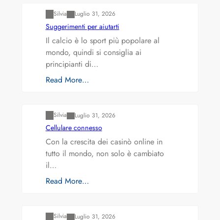
Silvia
Luglio 31, 2026
Suggerimenti per aiutarti
Il calcio è lo sport più popolare al
mondo, quindi si consiglia ai
principianti di…
Read More…
Varianti della roulette: Europea vs. Americana
Silvia
Luglio 31, 2026
Cellulare connesso
Con la crescita dei casinò online in
tutto il mondo, non solo è cambiato
il…
Read More…
Varianti della roulette: Europea vs. Americana
Silvia
Luglio 31, 2026