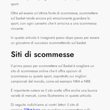
sport.
Oltre ad essere un’ottima fonte di scommesse, scommettere
sul basket rende ancora più emozionante guardare lo
sport, con ogni canestro che ti avvicina a una scommessa
vincente.
In questo articolo ti insegnerà passo dopo passo per essere
un giocatore di successo scommettendo sul basket.
Siti di scommesse
Il primo passo per scommettere sul Basket è scegliere un
sito di scommesse online che ti offra opzioni di
scommessa su questo sport, soprattutto sui migliori
campionati del mondo, come ad esempio NBA e NBB.
È importante notare se il sito scelto offre anche una buona
varietà di mercati, come illustreremo in questo articolo.
Di seguito indichiamo ai nostri lettori il sito di
accesso
22Bet login
per guardare e scommettere sulla