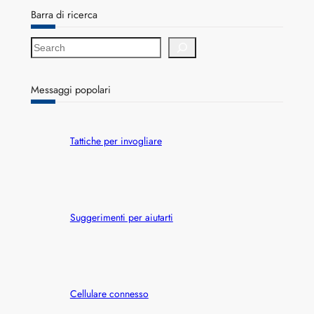
Barra di ricerca
S
e
a
r
Messaggi popolari
c
h
Tattiche per invogliare
Suggerimenti per aiutarti
Cellulare connesso