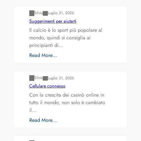
Silvia
Luglio 31, 2026
Suggerimenti per aiutarti
Il calcio è lo sport più popolare al
mondo, quindi si consiglia ai
principianti di…
Read More…
Varianti della roulette: Europea vs. Americana
Silvia
Luglio 31, 2026
Cellulare connesso
Con la crescita dei casinò online in
tutto il mondo, non solo è cambiato
il…
Read More…
Varianti della roulette: Europea vs. Americana