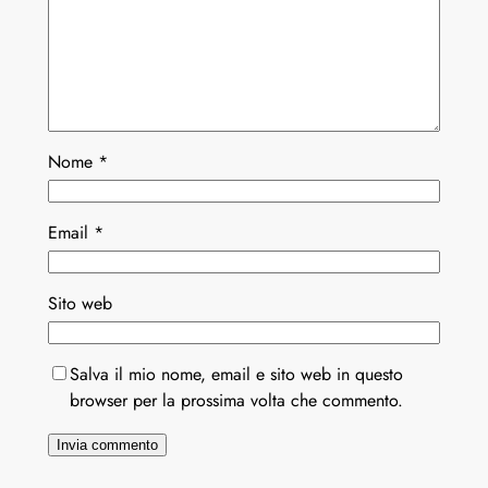
Nome
*
Email
*
Sito web
Salva il mio nome, email e sito web in questo
browser per la prossima volta che commento.