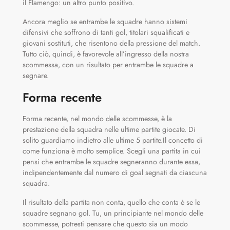
il Flamengo: un altro punto positivo.
Ancora meglio se entrambe le squadre hanno sistemi
difensivi che soffrono di tanti gol, titolari squalificati e
giovani sostituti, che risentono della pressione del match.
Tutto ciò, quindi, è favorevole all’ingresso della nostra
scommessa, con un risultato per entrambe le squadre a
segnare.
Forma recente
Forma recente, nel mondo delle scommesse, è la
prestazione della squadra nelle ultime partite giocate. Di
solito guardiamo indietro alle ultime 5 partite.Il concetto di
come funziona è molto semplice. Scegli una partita in cui
pensi che entrambe le squadre segneranno durante essa,
indipendentemente dal numero di goal segnati da ciascuna
squadra.
Il risultato della partita non conta, quello che conta è se le
squadre segnano gol. Tu, un principiante nel mondo delle
scommesse, potresti pensare che questo sia un modo