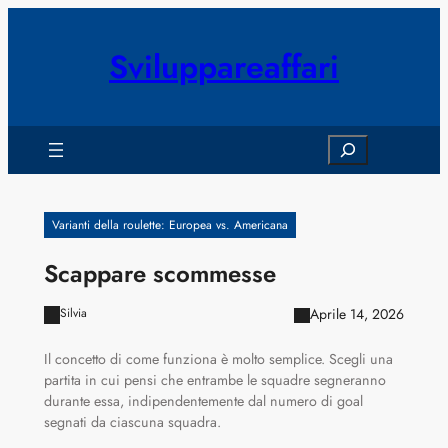
Vai
al
Sviluppareaffari
contenuto
Search
Varianti della roulette: Europea vs. Americana
Scappare scommesse
Aprile 14, 2026
Silvia
Il concetto di come funziona è molto semplice. Scegli una
partita in cui pensi che entrambe le squadre segneranno
durante essa, indipendentemente dal numero di goal
segnati da ciascuna squadra.