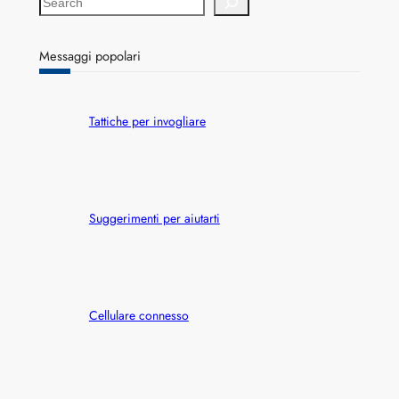
e
a
r
Messaggi popolari
c
h
Tattiche per invogliare
Suggerimenti per aiutarti
Cellulare connesso