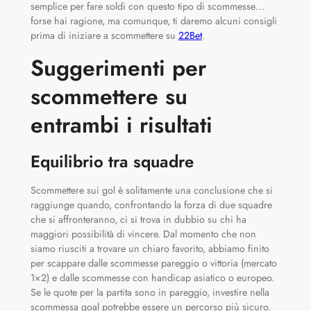
semplice per fare soldi con questo tipo di scommesse…
forse hai ragione, ma comunque, ti daremo alcuni consigli
prima di iniziare a scommettere su
22Bet
.
Suggerimenti per
scommettere su
entrambi i risultati
Equilibrio tra squadre
Scommettere sui gol è solitamente una conclusione che si
raggiunge quando, confrontando la forza di due squadre
che si affronteranno, ci si trova in dubbio su chi ha
maggiori possibilità di vincere. Dal momento che non
siamo riusciti a trovare un chiaro favorito, abbiamo finito
per scappare dalle scommesse pareggio o vittoria (mercato
1×2) e dalle scommesse con handicap asiatico o europeo.
Se le quote per la partita sono in pareggio, investire nella
scommessa goal potrebbe essere un percorso più sicuro.