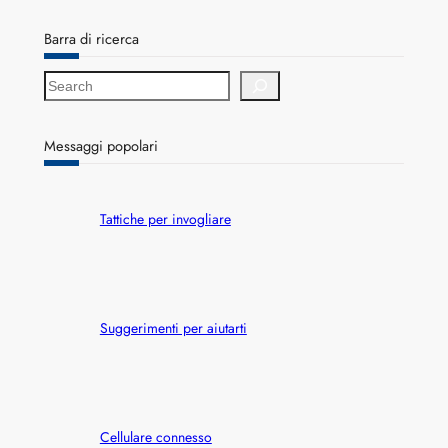
Barra di ricerca
S
e
a
r
Messaggi popolari
c
h
Tattiche per invogliare
Suggerimenti per aiutarti
Cellulare connesso