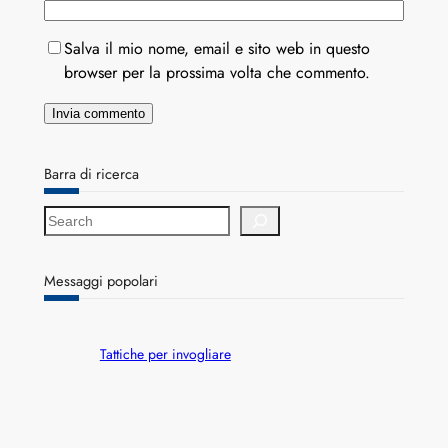
Salva il mio nome, email e sito web in questo
browser per la prossima volta che commento.
Barra di ricerca
S
e
a
r
Messaggi popolari
c
h
Tattiche per invogliare