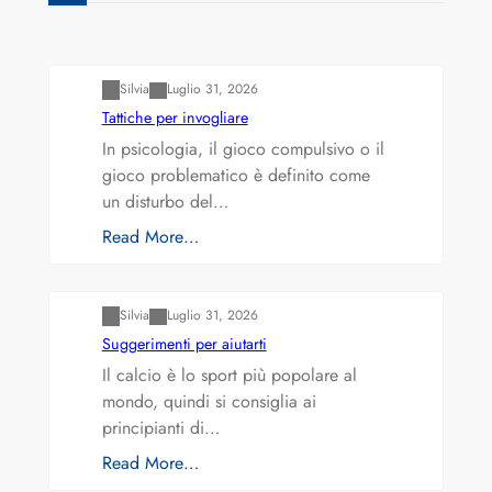
Varianti della roulette: Europea vs. Americana
Silvia
Luglio 31, 2026
Tattiche per invogliare
In psicologia, il gioco compulsivo o il
gioco problematico è definito come
un disturbo del…
Read More…
Varianti della roulette: Europea vs. Americana
Silvia
Luglio 31, 2026
Suggerimenti per aiutarti
Il calcio è lo sport più popolare al
mondo, quindi si consiglia ai
principianti di…
Read More…