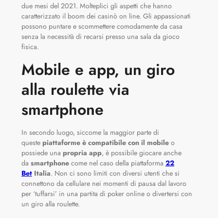
due mesi del 2021. Molteplici gli aspetti che hanno
caratterizzato il boom dei casinò on line. Gli appassionati
possono puntare e scommettere comodamente da casa
senza la necessità di recarsi presso una sala da gioco
fisica.
Mobile e app, un giro
alla roulette via
smartphone
In secondo luogo, siccome la maggior parte di
queste
piattaforme è compatibile con il mobile
o
possiede una
propria app
, è possibile giocare anche
da
smartphone
come nel caso della piattaforma
22
Bet
Italia
. Non ci sono limiti con diversi utenti che si
connettono da cellulare nei momenti di pausa dal lavoro
per ‘tuffarsi’ in una partita di poker online o divertersi con
un giro alla roulette.