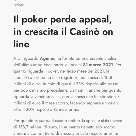
poker.
Il poker perde appeal,
in crescita il Casinò on
line
A tal riguardo
Agimec
ha fornito un interessante analisi
dell’ultimo anno tracciando la linea al
31 marzo 2021
. Per
quanto riguarda il poker, nel terzo mese del 2021, la
modalità a torneo ha fatto registrare una spesa di 10,8
milioni di euro, in calo di quasi il 33% rispetto allo stesso
periodo dell’anno precedente. Dati simili anche per quanto
riguarda la versione cash, con la spesa che ha sfiorato i 7
milioni di euro il mese scorso, facendo segnare un calo di
oltre il 30% rispetto a 12 mesi prima.
Per quanto riguarda il casinò online, la spesa è stata invece
di 158,7 milioni di euro, in aumento rispetto allo scorso
anno ma con un trend di crescita in calo rispetto ai primi