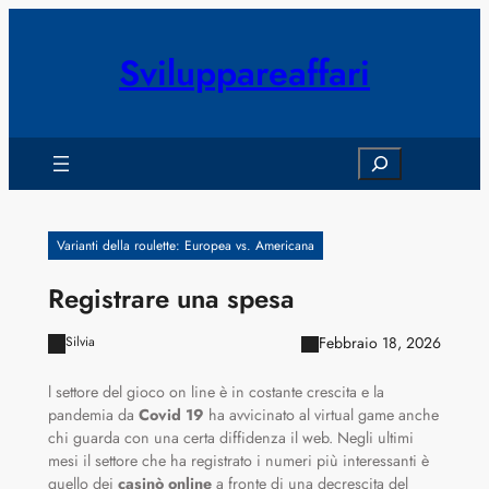
Vai
al
Sviluppareaffari
contenuto
Search
Varianti della roulette: Europea vs. Americana
Registrare una spesa
Febbraio 18, 2026
Silvia
l settore del gioco on line è in costante crescita e la
pandemia da
Covid 19
ha avvicinato al virtual game anche
chi guarda con una certa diffidenza il web. Negli ultimi
mesi il settore che ha registrato i numeri più interessanti è
quello dei
casinò online
a fronte di una decrescita del