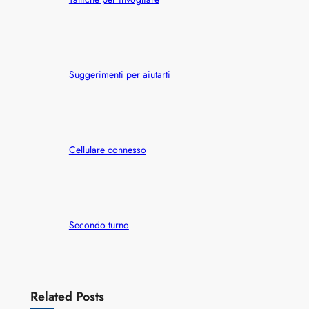
Suggerimenti per aiutarti
Cellulare connesso
Secondo turno
Related Posts