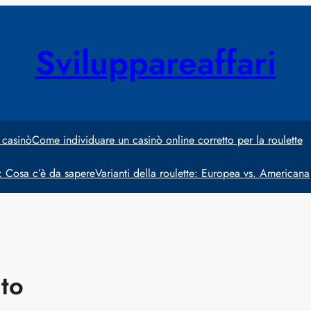
Sviluppareaffari
 casinò
Come individuare un casinò online corretto per la roulette
e: Cosa c’è da sapere
Varianti della roulette: Europea vs. Americana
to