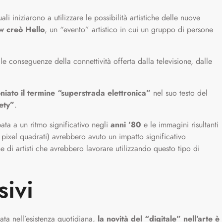
tuali iniziarono a utilizzare le possibilità artistiche delle nuove
w creò Hello
, un “evento” artistico in cui un gruppo di persone
e le conseguenze della connettività offerta dalla televisione, dalle
iato il termine “superstrada elettronica”
nel suo testo del
ety”
.
pata a un ritmo significativo negli
anni ’80
e le immagini risultanti
i pixel quadrati) avrebbero avuto un impatto significativo
e di artisti che avrebbero lavorare utilizzando questo tipo di
sivi
ta nell’esistenza quotidiana,
la novità del “digitale” nell’arte è