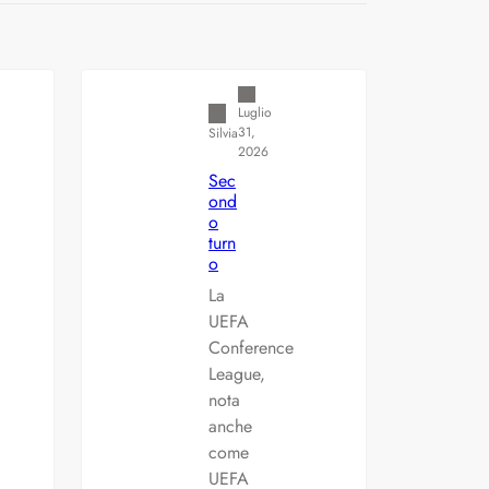
ulette: Europea vs.
Varianti della roulette: Europea vs.
Americana
Luglio
31,
Silvia
2026
Sec
ond
o
turn
o
La
UEFA
Conference
League,
nota
anche
come
UEFA