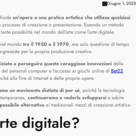
Giugno 1, 2025
chiude
un’opera o una pratica artistica
che utilizza qualsiasi
 processo di creazione o presentazione. Essendo un metodo
tante possibilità nel mondo dell’arte come l’arte digitale.
 nel mondo
tra il 1950 e il 1970
, era solo questione di tempo
rogressiste per la propria produzione creativa.
iniziato a perseguire queste coraggiose innovazioni
della
ne del personal computer e l’accesso ai giochi online di
Bet22
nché alla fine di Internet e delle proprie opere.
come un movimento distinto di per sé
, poiché la tecnologia
ontemporanea,
continueremo a vederla svilupparsi
e subire
ossibile alternativa
ai tradizionali mezzi di creazione artistica.
rte digitale?