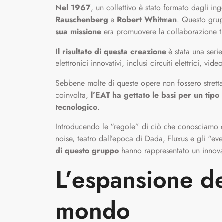
Nel 1967
, un collettivo è stato formato dagli in
Rauschenberg
e
Robert Whitman
. Questo gru
sua missione
era promuovere la collaborazione tra
Il risultato di questa creazione
è stata una seri
elettronici innovativi, inclusi circuiti elettrici, v
Sebbene molte di queste opere non fossero strettam
coinvolta,
l’EAT ha gettato le basi
per un tipo 
tecnologico
.
Introducendo le “regole” di ciò che conosciam
noise, teatro dall’epoca di Dada, Fluxus e gli “eve
di questo gruppo
hanno rappresentato un innovat
L’espansione del
mondo