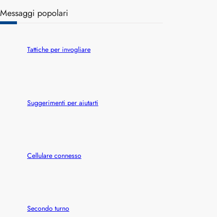
a
Messaggi popolari
r
c
h
Tattiche per invogliare
Suggerimenti per aiutarti
Cellulare connesso
Secondo turno