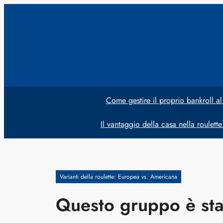
Vai
al
contenuto
Come gestire il proprio bankroll al
Il vantaggio della casa nella roulett
Varianti della roulette: Europea vs. Americana
Questo gruppo è sta