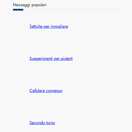
r
Messaggi popolari
c
h
Tattiche per invogliare
Suggerimenti per aiutarti
Cellulare connesso
Secondo turno