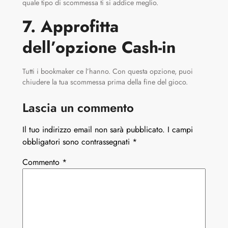
quale tipo di scommessa ti si addice meglio.
7. Approfitta
dell’opzione Cash-in
Tutti i bookmaker ce l’hanno. Con questa opzione, puoi
chiudere la tua scommessa prima della fine del gioco.
Lascia un commento
Il tuo indirizzo email non sarà pubblicato.
I campi
obbligatori sono contrassegnati
*
Commento
*