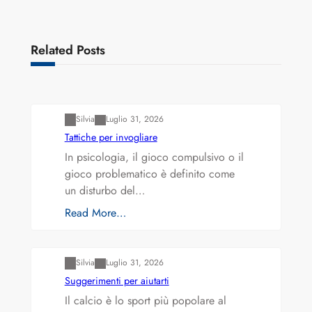
Related Posts
Varianti della roulette: Europea vs. Americana
Silvia
Luglio 31, 2026
Tattiche per invogliare
In psicologia, il gioco compulsivo o il
gioco problematico è definito come
un disturbo del…
Read More…
Varianti della roulette: Europea vs. Americana
Silvia
Luglio 31, 2026
Suggerimenti per aiutarti
Il calcio è lo sport più popolare al