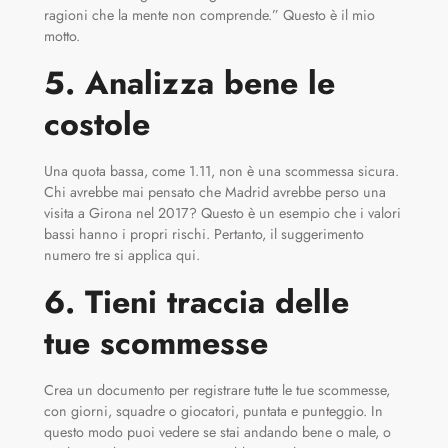
ragioni che la mente non comprende.” Questo è il mio
motto.
5. Analizza bene le
costole
Una quota bassa, come 1.11, non è una scommessa sicura.
Chi avrebbe mai pensato che Madrid avrebbe perso una
visita a Girona nel 2017? Questo è un esempio che i valori
bassi hanno i propri rischi. Pertanto, il suggerimento
numero tre si applica qui.
6. Tieni traccia delle
tue scommesse
Crea un documento per registrare tutte le tue scommesse,
con giorni, squadre o giocatori, puntata e punteggio. In
questo modo puoi vedere se stai andando bene o male, o