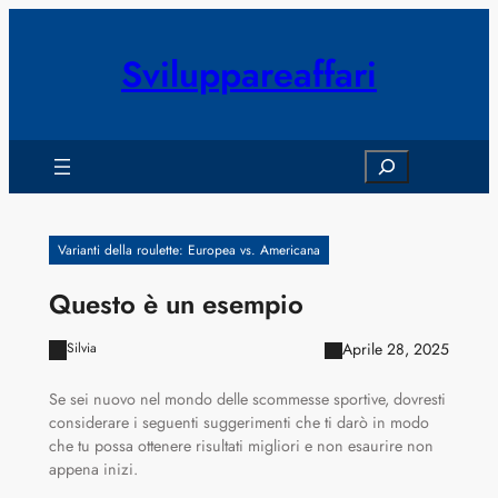
Vai
al
Sviluppareaffari
contenuto
Search
Varianti della roulette: Europea vs. Americana
Questo è un esempio
Aprile 28, 2025
Silvia
Se sei nuovo nel mondo delle scommesse sportive, dovresti
considerare i seguenti suggerimenti che ti darò in modo
che tu possa ottenere risultati migliori e non esaurire non
appena inizi.