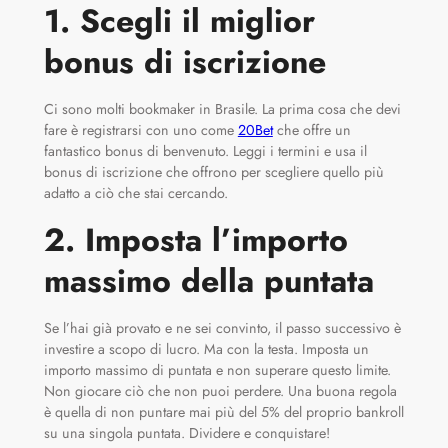
1. Scegli il miglior
bonus di iscrizione
Ci sono molti bookmaker in Brasile. La prima cosa che devi
fare è registrarsi con uno come
20Bet
che offre un
fantastico bonus di benvenuto. Leggi i termini e usa il
bonus di iscrizione che offrono per scegliere quello più
adatto a ciò che stai cercando.
2. Imposta l’importo
massimo della puntata
Se l’hai già provato e ne sei convinto, il passo successivo è
investire a scopo di lucro. Ma con la testa. Imposta un
importo massimo di puntata e non superare questo limite.
Non giocare ciò che non puoi perdere. Una buona regola
è quella di non puntare mai più del 5% del proprio bankroll
su una singola puntata. Dividere e conquistare!