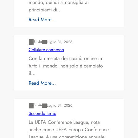
mondo, quindi si consiglia ai
principianti di…
Read More…
Varianti della roulette: Europea vs. Americana
Silvia
Luglio 31, 2026
Cellulare connesso
Con la crescita dei casinò online in
tutto il mondo, non solo è cambiato
il…
Read More…
Varianti della roulette: Europea vs. Americana
Silvia
Luglio 31, 2026
Secondo turno
La UEFA Conference League, nota
anche come UEFA Europa Conference
League, è una competizione annuale…