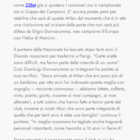
come
22Bet
già si quotano i rossoneri sia in campionato
sia in Coppa dei Campioni. E’ ancora presto però per
stabilire che sarà di questo Milan dal momento che è in atto
una rivoluzione ad iniziare dalla porta che non sarà più
difesa da Gigio Donnarumma, neo campione d’Europa
con l’Italia di Mancini.
Il portiere della Nazionale ha lasciato dopo tanti anni il
Diavolo rossonero per trasferirsi a Parigi. “Certe scelte
sono difficili, ma fanno parte della crescita di un uomo”.
Così Gianluigi Donnarumma su Instagram ha parlato ai
suoi ex tifosi. “Sono arrivato al Milan che ero poco più di
un bambino, per otto anni ho indossato questa maglia con
orgoglio – racconta commosso – abbiamo lottato, sofferto,
vinto, pianto, gioito, insieme ai miei compagni, ai miei
allenatori, a tutti coloro che hanno fatto e fanno parte del
club, insieme ai nostri tifosi che sono parte integrante di
quella che per tanti anni è stata una famiglia” continua il
portiere. “In maglia rossonera ho tagliato anche traguardi
personali importanti, come l’esordio a 16 anni in Serie A”.
Donnarmumma è riconoscente verso il club in cui ha