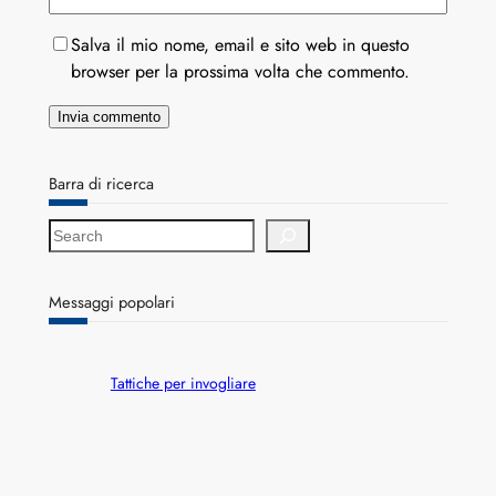
Salva il mio nome, email e sito web in questo
browser per la prossima volta che commento.
Barra di ricerca
S
e
a
r
Messaggi popolari
c
h
Tattiche per invogliare