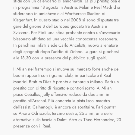
sfide con un calendario di amichevoli. La più prestigiosa è
in programma l’8 agosto in Austria. Milan e Real Madrid si
sfideranno in amichevole al Worthersee Stadion di
Klagenfurt. In questo stadio nel 2008 si sono disputate tre
gare del girone B dell’Europeo giocato tra Austria e
Svizzera. Per Pioli una sfida probante contro un’avversario
blasonato affidato ad una vecchia conoscenza rossonera.
In panchina infatti siede Carlo Ancelotti, nuovo allenatore
degli spagnoli dopo l’addio di Zidane. La gara si giocherà
alle 18.30 con la presenza del pubblico sugli spalti.
Il Milan nel frattempo si muove sul mercato forte anche dei
buoni rapporti con i grandi club, in particolare il Real
Madrid. Brahim Diaz è pronto a tornare a Milano. Sarà un
prestito con diritto di riscatto e controriscatto. Al Milan
piace Ceballos, jolly offensivo reduce da due anni in
prestito all’Arsenal. Più concreta la pista Isco, maestro
dell’assist. Calhanoglu è ancora da sostituire. Fari puntati
su Alvaro Odriozola, terzino destro, 26 anni, una delle
alternative sulla fascia a Dalot. Altro ex Theo Hernandez, 23
presenze con il Real.