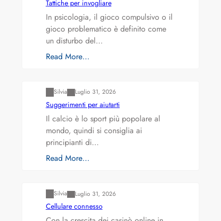
Tattiche per invogliare
In psicologia, il gioco compulsivo o il
gioco problematico è definito come
un disturbo del…
Read More…
Varianti della roulette: Europea vs. Americana
Silvia
Luglio 31, 2026
Suggerimenti per aiutarti
Il calcio è lo sport più popolare al
mondo, quindi si consiglia ai
principianti di…
Read More…
Varianti della roulette: Europea vs. Americana
Silvia
Luglio 31, 2026
Cellulare connesso
Con la crescita dei casinò online in