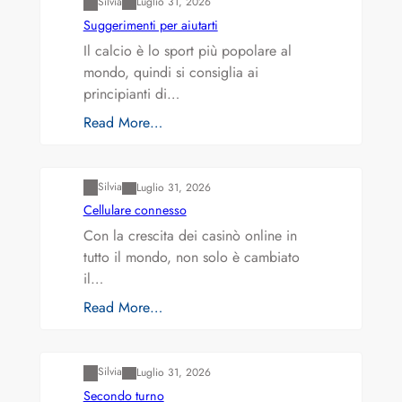
Silvia
Luglio 31, 2026
Suggerimenti per aiutarti
Il calcio è lo sport più popolare al
mondo, quindi si consiglia ai
principianti di…
Read More…
Varianti della roulette: Europea vs. Americana
Silvia
Luglio 31, 2026
Cellulare connesso
Con la crescita dei casinò online in
tutto il mondo, non solo è cambiato
il…
Read More…
Varianti della roulette: Europea vs. Americana
Silvia
Luglio 31, 2026
Secondo turno