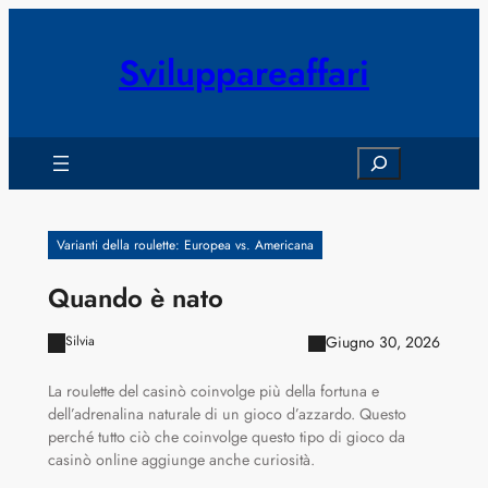
Vai
al
Sviluppareaffari
contenuto
Search
Varianti della roulette: Europea vs. Americana
Quando è nato
Giugno 30, 2026
Silvia
La roulette del casinò coinvolge più della fortuna e
dell’adrenalina naturale di un gioco d’azzardo. Questo
perché tutto ciò che coinvolge questo tipo di gioco da
casinò online aggiunge anche curiosità.