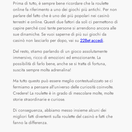
Prima di tutto, è sempre bene ricordare che la roulette
online fa riferimento a uno dei giochi più antichi. Per non
parlare del fatto che è uno dei più popolari nei casinò
terrestri e online. Questi due fattori da soli ci permettono di
capire perché così tante persone si arrendono ancora alle
sue dinamiche. Se vuoi saperne di più sui giochi da
casinò non lasciarlo per dopo, vai su
22Bet accedi
.
Del resto, stiamo parlando di un gioco assolutamente
immersivo, ricco di emozioni ed emozionante. La
possibilità di farlo bene, anche se si tratta di fortuna,
suscita sempre molta adrenalina!
Ma tutto questo può essere meglio contestualizzato se ci
fermiamo a pensare all’universo delle curiosità coinvolte.
Credere! La roulette è in grado di mescolare molte, molte
storie straordinarie e curiose.
Di conseguenza, abbiamo messo insieme alcuni dei
migliori fatti divertenti sulla roulette del casinò e fatti che
fanno la differenza.