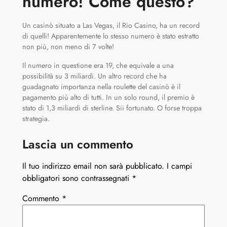
numero! Come questo?
Un casinò situato a Las Vegas, il Rio Casino, ha un record
di quelli! Apparentemente lo stesso numero è stato estratto
non più, non meno di 7 volte!
Il numero in questione era 19, che equivale a una
possibilità su 3 miliardi. Un altro record che ha
guadagnato importanza nella roulette del casinò è il
pagamento più alto di tutti. In un solo round, il premio è
stato di 1,3 miliardi di sterline. Sii fortunato. O forse troppa
strategia.
Lascia un commento
Il tuo indirizzo email non sarà pubblicato.
I campi
obbligatori sono contrassegnati
*
Commento
*