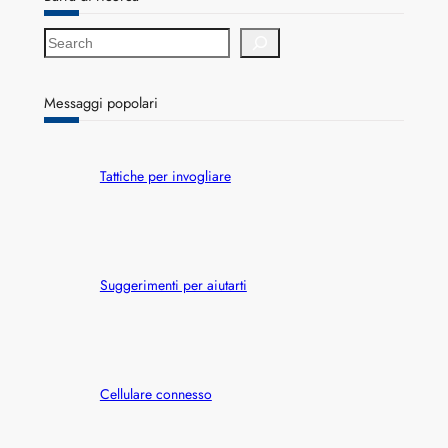
S
e
a
r
Messaggi popolari
c
h
Tattiche per invogliare
Suggerimenti per aiutarti
Cellulare connesso