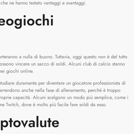
i che ne hanno testato vantaggi e svantaggi.
deogiochi
rteranno a nulla di buono. Tuttavia, oggi questo non è del tutto
 possono vincere un sacco di soldi. Alcuni club di calcio stanno
nei giochi online.
tudiare duramente per diventare un giocatore professionista di
 arrendono anche nella fase di allenamento, perché è troppo
 proprie capacità. Alcuni scelgono un modo più semplice, come i
me Twitch, dove è molto più facile fare soldi da esso.
riptovalute