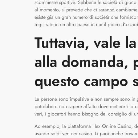
scommesse sportive. Sebbene le società di gioco d’a
al momento, si prevede che ci saranno cambiamenti s
esiste già un gran numero di società che forniscono
registrate in un altro paese in cui il gioco d’azza
Tuttavia, vale 
alla domanda, p
questo campo s
Le persone sono impulsive e non sempre sono in g
potrebbero non sapere affatto dove mettere i loro 
veri, i giocatori hanno bisogno del consiglio di un
Ad esempio, la piattaforma Hex Online Casino, do
usando soldi veri nei casino. Lì puoi anche trova