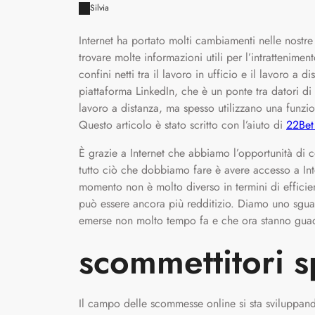
Silvia
Internet ha portato molti cambiamenti nelle nostre
trovare molte informazioni utili per l’intrattenimen
confini netti tra il lavoro in ufficio e il lavoro
piattaforma LinkedIn, che è un ponte tra datori di
lavoro a distanza, ma spesso utilizzano una funzio
Questo articolo è stato scritto con l’aiuto di
22Bet
È grazie a Internet che abbiamo l’opportunità di 
tutto ciò che dobbiamo fare è avere accesso a Inte
momento non è molto diverso in termini di efficienz
può essere ancora più redditizio. Diamo uno sguar
emerse non molto tempo fa e che ora stanno gua
scommettitori sp
Il campo delle scommesse online si sta sviluppand