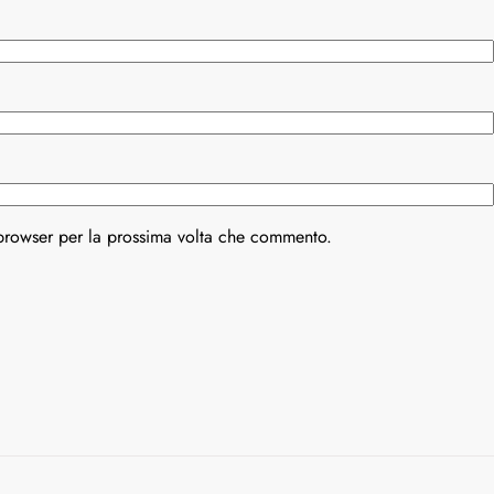
 browser per la prossima volta che commento.
Varianti della roulette: Europea vs.
Varianti della ro