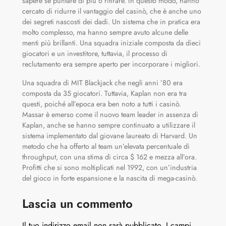
sapere se puntare di più o ritirare. In questo modo, hanno
cercato di ridurre il vantaggio del casinò, che è anche uno
dei segreti nascosti dei dadi. Un sistema che in pratica era
molto complesso, ma hanno sempre avuto alcune delle
menti più brillanti. Una squadra iniziale composta da dieci
giocatori e un investitore, tuttavia, il processo di
reclutamento era sempre aperto per incorporare i migliori.
Una squadra di MIT Blackjack che negli anni ’80 era
composta da 35 giocatori. Tuttavia, Kaplan non era tra
questi, poiché all’epoca era ben noto a tutti i casinò.
Massar è emerso come il nuovo team leader in assenza di
Kaplan, anche se hanno sempre continuato a utilizzare il
sistema implementato dal giovane laureato di Harvard. Un
metodo che ha offerto al team un’elevata percentuale di
throughput, con una stima di circa $ 162 e mezza all’ora.
Profitti che si sono moltiplicati nel 1992, con un’industria
del gioco in forte espansione e la nascita di mega-casinò.
Lascia un commento
Il tuo indirizzo email non sarà pubblicato.
I campi