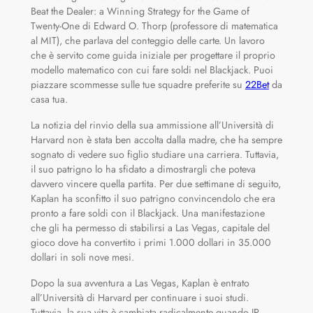
Beat the Dealer: a Winning Strategy for the Game of
Twenty-One di Edward O. Thorp (professore di matematica
al MIT), che parlava del conteggio delle carte. Un lavoro
che è servito come guida iniziale per progettare il proprio
modello matematico con cui fare soldi nel Blackjack. Puoi
piazzare scommesse sulle tue squadre preferite su
22Bet
da
casa tua.
La notizia del rinvio della sua ammissione all’Università di
Harvard non è stata ben accolta dalla madre, che ha sempre
sognato di vedere suo figlio studiare una carriera. Tuttavia,
il suo patrigno lo ha sfidato a dimostrargli che poteva
davvero vincere quella partita. Per due settimane di seguito,
Kaplan ha sconfitto il suo patrigno convincendolo che era
pronto a fare soldi con il Blackjack. Una manifestazione
che gli ha permesso di stabilirsi a Las Vegas, capitale del
gioco dove ha convertito i primi 1.000 dollari in 35.000
dollari in soli nove mesi.
Dopo la sua avventura a Las Vegas, Kaplan è entrato
all’Università di Harvard per continuare i suoi studi.
Tuttavia, la sua vita è cambiata radicalmente quando JP