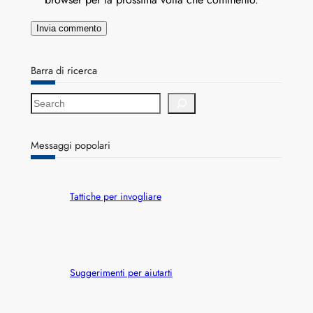
Barra di ricerca
S
e
a
r
Messaggi popolari
c
h
Tattiche per invogliare
Suggerimenti per aiutarti