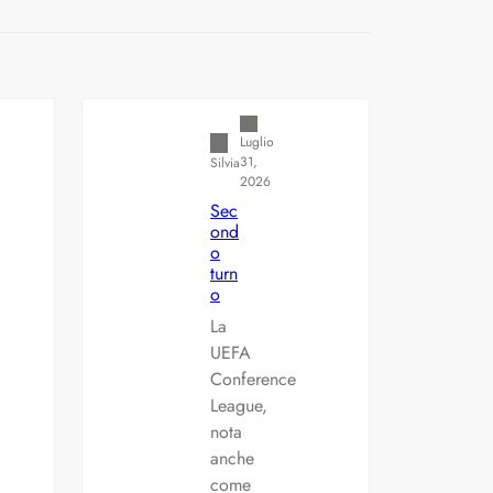
ulette: Europea vs.
Varianti della roulette: Europea vs.
Americana
Luglio
31,
Silvia
2026
Sec
ond
o
turn
o
La
UEFA
Conference
League,
nota
anche
come