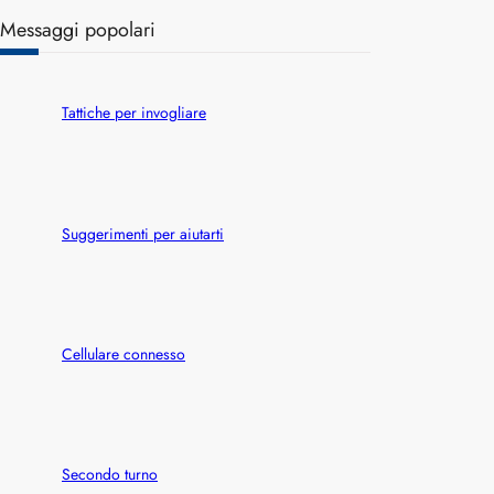
a
Messaggi popolari
r
c
h
Tattiche per invogliare
Suggerimenti per aiutarti
Cellulare connesso
Secondo turno