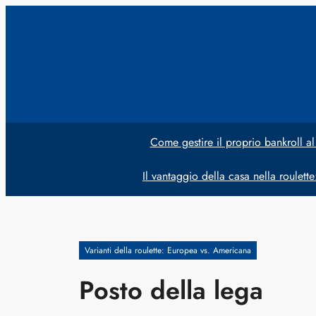
Vai
al
contenuto
Come gestire il proprio bankroll al
Il vantaggio della casa nella roulett
Varianti della roulette: Europea vs. Americana
Posto della lega