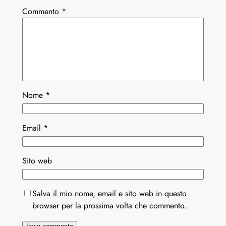
Commento
*
Nome
*
Email
*
Sito web
Salva il mio nome, email e sito web in questo
browser per la prossima volta che commento.