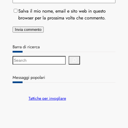
Salva il mio nome, email e sito web in questo
browser per la prossima volta che commento.
Barra di ricerca
S
e
a
r
Messaggi popolari
c
h
Tattiche per invogliare