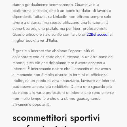
stanno gradualmente scomparendo. Quanto vale la
piattaforma LinkedIn, che è un ponte tra datori di lavoro e
dipendenti. Tuttavia, su LinkedIn non offrono sempre solo
lavoro a distanza, ma spesso utilizzano una funzionalità
come Upwork, una piattaforma per liberi professionisti.
Questo articolo è stato scritto con l’aiuto di
22Bet accedi
al
miglior bookmaker d’Italia.
È grazie a Internet che abbiamo l’opportunità di
collaborare con aziende che si trovano in un’altra parte del
mondo, tutto ciò che dobbiamo fare è avere accesso a
Internet. È interessante notare che il concetto di telelavoro
al momento non è molto diverso in termini di efficienza.
Inoltre, da un punto di vista finanziario, lavorare via Internet
può essere ancora più redditizio. Diamo uno sguardo più
da vicino alle varie professioni di Internet che sono emerse
non molto tempo fa e che ora stanno guadagnando
attivamente popolarità.
scommettitori sportivi