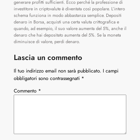
generare profitti sufficienti. Ecco perché la professione di
investitore in criptovalute è diventata così popolare. L’intero
schema funziona in modo abbastanza semplice. Depositi
denaro in Borsa, acquisti una certa valuta crittografica e
quando, ad esempio, il suo valore aumenta del 5%, anche il
denaro che hai depositato aumenta del 5%. Se la moneta
diminuisce di valore, perdi denaro.
Lascia un commento
Il tuo indirizzo email non sarà pubblicato.
I campi
obbligatori sono contrassegnati
*
Commento
*