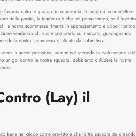
me favorita entra in gioco con superiorità, è tempo di scommettere
are della partita, la tendenza è che nel primo tempo, se il favorito
i gol, la nostra scommessa rimarrà in apprezzamento e dopo il primo
sizione vendendo chi vuole comprarlo sul mercato, guadagnando
one della nostra scommessa risultante dall obiettivo.
dere la nostra posizione, perché nel secondo la svalutazione sarà
mo un gol contro la nostra squadra, dobbiamo chiudere la nostra
cadrà.
Contro (Lay) il
do bene nel gioco come previsto e che l’altra squadra sta creando