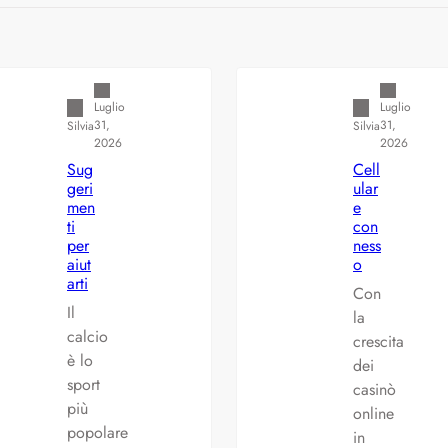
Varianti della roulette: Europea vs.
Varianti della ro
Americana
Americana
Luglio
Luglio
31,
31,
Silvia
Silvia
2026
2026
Sug
Cell
geri
ular
men
e
ti
con
per
ness
aiut
o
arti
Con
Il
la
calcio
crescita
è lo
dei
sport
casinò
più
online
popolare
in