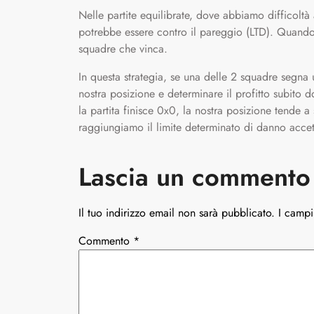
Nelle partite equilibrate, dove abbiamo difficoltà a
potrebbe essere contro il pareggio (LTD). Quando
squadre che vinca.
In questa strategia, se una delle 2 squadre segn
nostra posizione e determinare il profitto subito 
la partita finisce 0x0, la nostra posizione tende 
raggiungiamo il limite determinato di danno accet
Lascia un commento
Il tuo indirizzo email non sarà pubblicato.
I campi
Commento
*