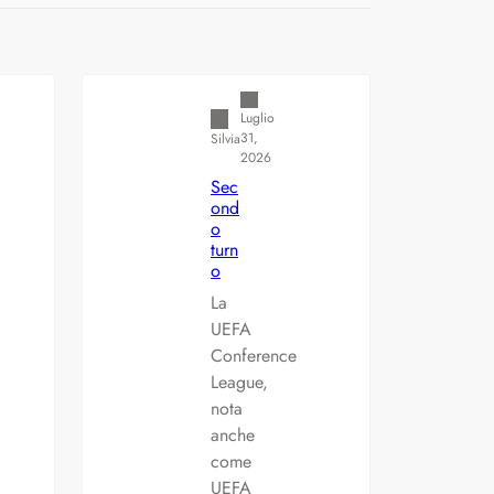
ulette: Europea vs.
Varianti della roulette: Europea vs.
Americana
Luglio
31,
Silvia
2026
Sec
ond
o
turn
o
La
UEFA
Conference
League,
nota
anche
come
UEFA