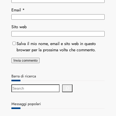
Email
*
Sito web
Salva il mio nome, email e sito web in questo
browser per la prossima volta che commento.
Barra di ricerca
S
e
a
r
Messaggi popolari
c
h