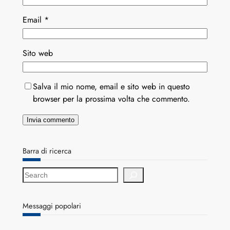
Email
*
Sito web
Salva il mio nome, email e sito web in questo
browser per la prossima volta che commento.
Barra di ricerca
S
e
a
r
Messaggi popolari
c
h