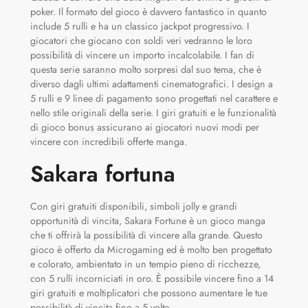
poker. Il formato del gioco è davvero fantastico in quanto
include 5 rulli e ha un classico jackpot progressivo. I
giocatori che giocano con soldi veri vedranno le loro
possibilità di vincere un importo incalcolabile. I fan di
questa serie saranno molto sorpresi dal suo tema, che è
diverso dagli ultimi adattamenti cinematografici. I design a
5 rulli e 9 linee di pagamento sono progettati nel carattere e
nello stile originali della serie. I giri gratuiti e le funzionalità
di gioco bonus assicurano ai giocatori nuovi modi per
vincere con incredibili offerte manga.
Sakara fortuna
Con giri gratuiti disponibili, simboli jolly e grandi
opportunità di vincita, Sakara Fortune è un gioco manga
che ti offrirà la possibilità di vincere alla grande. Questo
gioco è offerto da Microgaming ed è molto ben progettato
e colorato, ambientato in un tempio pieno di ricchezze,
con 5 rulli incorniciati in oro. È possibile vincere fino a 14
giri gratuiti e moltiplicatori che possono aumentare le tue
possibilità di vincita fino a 5 volte.