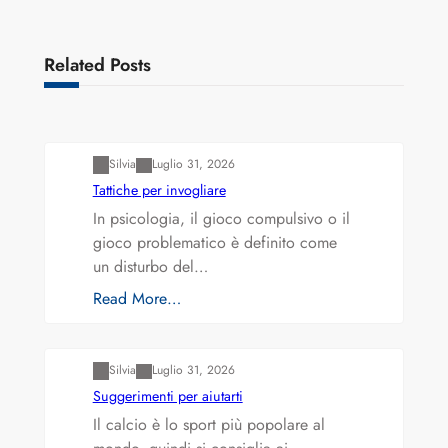
Related Posts
Varianti della roulette: Europea vs. Americana
Silvia
Luglio 31, 2026
Tattiche per invogliare
In psicologia, il gioco compulsivo o il
gioco problematico è definito come
un disturbo del…
Read More…
Varianti della roulette: Europea vs. Americana
Silvia
Luglio 31, 2026
Suggerimenti per aiutarti
Il calcio è lo sport più popolare al