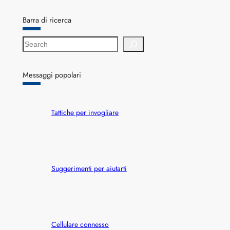
Barra di ricerca
S
e
a
r
Messaggi popolari
c
h
Tattiche per invogliare
Suggerimenti per aiutarti
Cellulare connesso