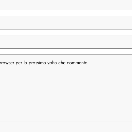
 browser per la prossima volta che commento.
Varianti della roulette: Europea vs.
Varianti della ro