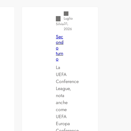
Americana
Luglio
31,
Silvia
2026
Sec
ond
o
turn
o
La
UEFA
Conference
League,
nota
anche
come
UEFA
Europa
Conference