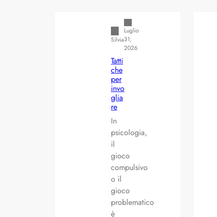
Americana
Luglio
31,
Silvia
2026
Tatti
che
per
invo
glia
re
In
psicologia,
il
gioco
compulsivo
o il
gioco
problematico
è