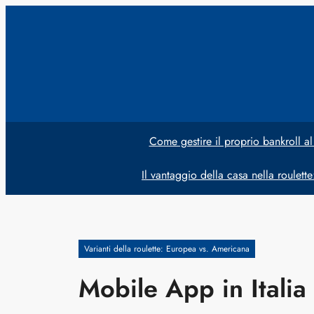
Vai
al
contenuto
Come gestire il proprio bankroll al
Il vantaggio della casa nella roulett
Varianti della roulette: Europea vs. Americana
Mobile App in Italia