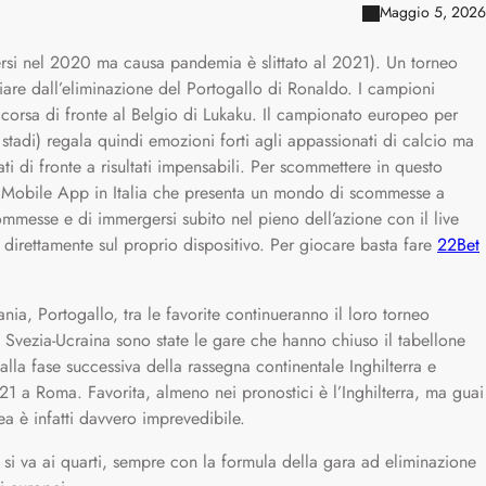
Maggio 5, 2026
ersi nel 2020 ma causa pandemia è slittato al 2021). Un torneo
iare dall’eliminazione del Portogallo di Ronaldo. I campioni
 corsa di fronte al Belgio di Lukaku. Il campionato europeo per
 stadi) regala quindi emozioni forti agli appassionati di calcio ma
ati di fronte a risultati impensabili. Per scommettere in questo
 Mobile App in Italia che presenta un mondo di scommesse a
mmesse e di immergersi subito nel pieno dell’azione con il live
y direttamente sul proprio dispositivo. Per giocare basta fare
22Bet
a, Portogallo, tra le favorite continueranno il loro torneo
 e Svezia-Ucraina sono state le gare che hanno chiuso il tabellone
alla fase successiva della rassegna continentale Inghilterra e
 21 a Roma. Favorita, almeno nei pronostici è l’Inghilterra, ma guai
ea è infatti davvero imprevedibile.
i si va ai quarti, sempre con la formula della gara ad eliminazione