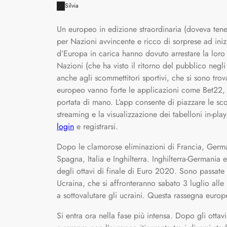
Silvia
Un europeo in edizione straordinaria (doveva ten
per Nazioni avvincente e ricco di sorprese ad iniz
d’Europa in carica hanno dovuto arrestare la loro
Nazioni (che ha visto il ritorno del pubblico negli
anche agli scommettitori sportivi, che si sono trov
europeo vanno forte le applicazioni come Bet22,
portata di mano. L’app consente di piazzare le sco
streaming e la visualizzazione dei tabelloni in-pla
login
e registrarsi.
Dopo le clamorose eliminazioni di Francia, Germani
Spagna, Italia e Inghilterra. Inghilterra-Germania
degli ottavi di finale di Euro 2020. Sono passate 
Ucraina, che si affronteranno sabato 3 luglio alle
a sottovalutare gli ucraini. Questa rassegna europ
Si entra ora nella fase più intensa. Dopo gli ottav