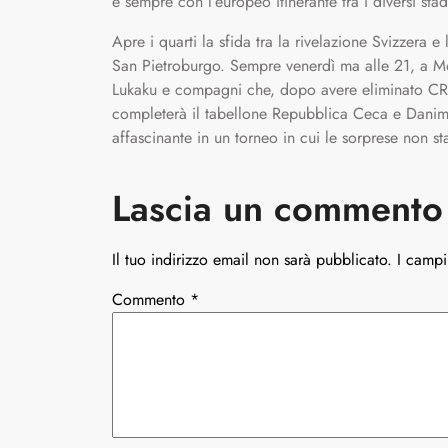
e sempre con l’europeo itinerante tra i diversi sta
Apre i quarti la sfida tra la rivelazione Svizzera 
San Pietroburgo. Sempre venerdì ma alle 21, a Mon
Lukaku e compagni che, dopo avere eliminato CR7,
completerà il tabellone Repubblica Ceca e Danimar
affascinante in un torneo in cui le sorprese non 
Lascia un commento
Il tuo indirizzo email non sarà pubblicato.
I campi
Commento
*