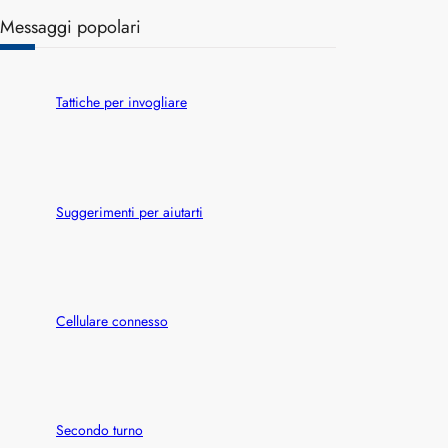
a
Messaggi popolari
r
c
h
Tattiche per invogliare
Suggerimenti per aiutarti
Cellulare connesso
Secondo turno