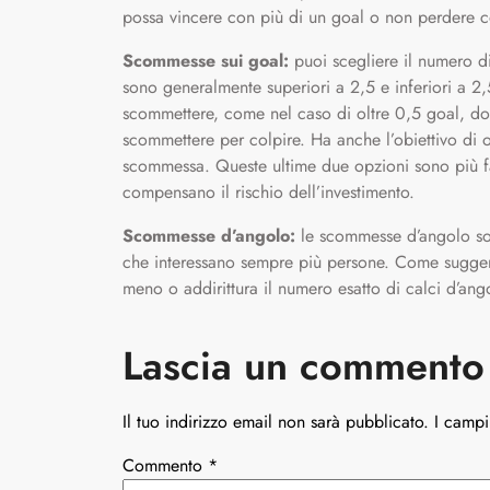
possa vincere con più di un goal o non perdere c
Scommesse sui goal:
puoi scegliere il numero di
sono generalmente superiori a 2,5 e inferiori a 2,
scommettere, come nel caso di oltre 0,5 goal, dov
scommettere per colpire. Ha anche l’obiettivo di ol
scommessa. Queste ultime due opzioni sono più fa
compensano il rischio dell’investimento.
Scommesse d’angolo:
le scommesse d’angolo son
che interessano sempre più persone. Come suggeris
meno o addirittura il numero esatto di calci d’ango
Lascia un commento
Il tuo indirizzo email non sarà pubblicato.
I campi
Commento
*