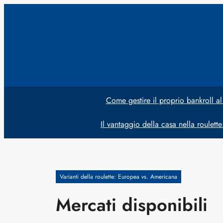
Vai
al
contenuto
Come gestire il proprio bankroll al
Il vantaggio della casa nella roulett
Varianti della roulette: Europea vs. Americana
Mercati disponibili