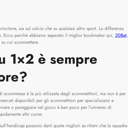
incitore, sia sul calcio che su qualsiasi altro sport. La differenza
erte. Ecco perché abbiamo separato il miglior bookmaker qui,
20Bet
,
2 su cui scommettere.
u 1×2 è sempre
iore?
scommessa è la più utilizzata dagli scommettitori, ma non è per
mercati disponibili per gli scommettitori per specializzarsi e
 vincere o pareggiare nel gioco è ben poco per l’universo di
apidamente altri come:
ll’handicap possono darti quote migliori se ritieni che la squadra