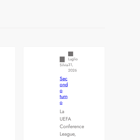
ulette: Europea vs.
Varianti della roulette: Europea vs.
Americana
Luglio
31,
Silvia
2026
Sec
ond
o
turn
o
La
UEFA
Conference
League,