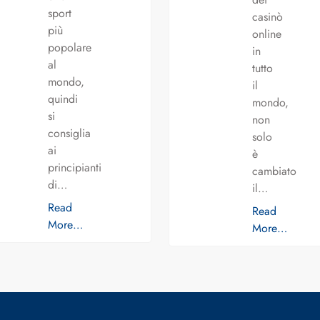
sport
casinò
più
online
popolare
in
al
tutto
mondo,
il
quindi
mondo,
si
non
consiglia
solo
ai
è
principianti
cambiato
di…
il…
Read
Read
More…
More…