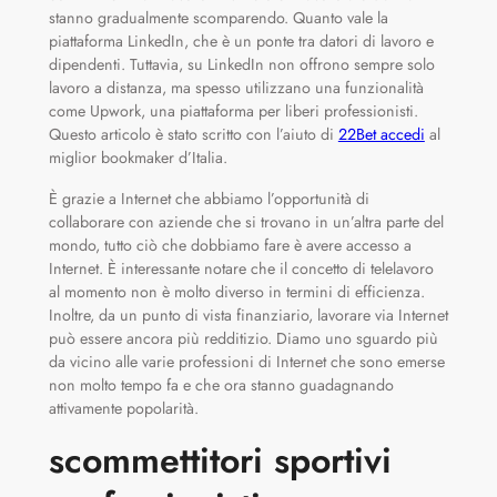
stanno gradualmente scomparendo. Quanto vale la
piattaforma LinkedIn, che è un ponte tra datori di lavoro e
dipendenti. Tuttavia, su LinkedIn non offrono sempre solo
lavoro a distanza, ma spesso utilizzano una funzionalità
come Upwork, una piattaforma per liberi professionisti.
Questo articolo è stato scritto con l’aiuto di
22Bet accedi
al
miglior bookmaker d’Italia.
È grazie a Internet che abbiamo l’opportunità di
collaborare con aziende che si trovano in un’altra parte del
mondo, tutto ciò che dobbiamo fare è avere accesso a
Internet. È interessante notare che il concetto di telelavoro
al momento non è molto diverso in termini di efficienza.
Inoltre, da un punto di vista finanziario, lavorare via Internet
può essere ancora più redditizio. Diamo uno sguardo più
da vicino alle varie professioni di Internet che sono emerse
non molto tempo fa e che ora stanno guadagnando
attivamente popolarità.
scommettitori sportivi