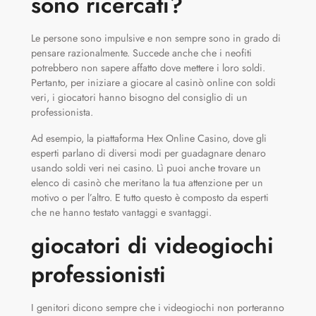
sono ricercati?
Le persone sono impulsive e non sempre sono in grado di
pensare razionalmente. Succede anche che i neofiti
potrebbero non sapere affatto dove mettere i loro soldi.
Pertanto, per iniziare a giocare al casinò online con soldi
veri, i giocatori hanno bisogno del consiglio di un
professionista.
Ad esempio, la piattaforma Hex Online Casino, dove gli
esperti parlano di diversi modi per guadagnare denaro
usando soldi veri nei casino. Lì puoi anche trovare un
elenco di casinò che meritano la tua attenzione per un
motivo o per l’altro. E tutto questo è composto da esperti
che ne hanno testato vantaggi e svantaggi.
giocatori di videogiochi
professionisti
I genitori dicono sempre che i videogiochi non porteranno