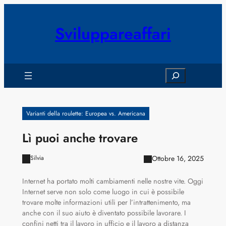
Vai
al
Sviluppareaffari
contenuto
Search
Varianti della roulette: Europea vs. Americana
Lì puoi anche trovare
Ottobre 16, 2025
Silvia
Internet ha portato molti cambiamenti nelle nostre vite. Oggi
Internet serve non solo come luogo in cui è possibile
trovare molte informazioni utili per l’intrattenimento, ma
anche con il suo aiuto è diventato possibile lavorare. I
confini netti tra il lavoro in ufficio e il lavoro a distanza