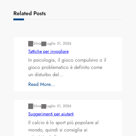
Related Posts
Varianti della roulette: Europea vs. Americana
Silvia
Luglio 31, 2026
Tattiche per invogliare
In psicologia, il gioco compulsivo o il
gioco problematico è definito come
un disturbo del…
Read More…
Varianti della roulette: Europea vs. Americana
Silvia
Luglio 31, 2026
Suggerimenti per aiutarti
Il calcio è lo sport più popolare al
mondo, quindi si consiglia ai