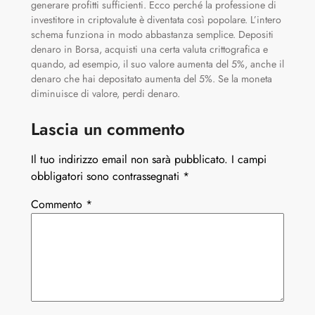
generare profitti sufficienti. Ecco perché la professione di
investitore in criptovalute è diventata così popolare. L’intero
schema funziona in modo abbastanza semplice. Depositi
denaro in Borsa, acquisti una certa valuta crittografica e
quando, ad esempio, il suo valore aumenta del 5%, anche il
denaro che hai depositato aumenta del 5%. Se la moneta
diminuisce di valore, perdi denaro.
Lascia un commento
Il tuo indirizzo email non sarà pubblicato.
I campi
obbligatori sono contrassegnati
*
Commento
*