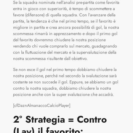
Se la squadra nominata nell’analisi pre-partita come favorita
entra in gioco con superiorità, è tempo di scommettere a
favore (difensore) di quella squadra. Con l’avanzare della
partita, la tendenza è che nel primo tempo, se il favorito è
migliore in partita e crea ancora possibilità di gol, la nostra
scommessa rimarrà in apprezzamento e dopo il primo gol
del favorito dovremmo chiudere la nostra posizione
vendendo chi vuole comprarlo sul mercato, guadagnando
con la fluttuazione del mercato e la supervalutazione della
nostra scommessa risultante dall obiettivo.
Se non esce il gol nel primo tempo dobbiamo chiudere la
nostra posizione, perché nel secondo la svalutazione sarà
costante se non succede il gol. Eppure, se abbiamo un gol
contro la nostra squadra, dobbiamo chiudere la nostra
posizione anche con la super svalutazione che accadrà.
[cfDaznAlmanaccoCalcioPlayer]
2° Strategia = Contro
(Lay) il favorito: