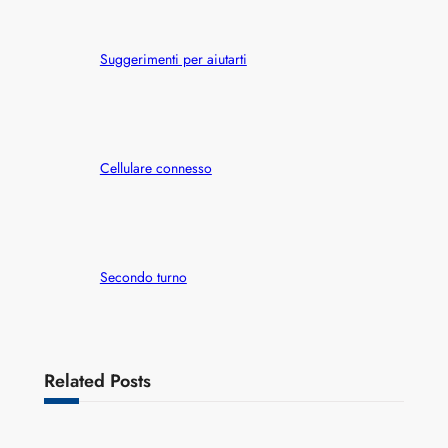
Suggerimenti per aiutarti
Cellulare connesso
Secondo turno
Related Posts
Varianti della roulette: Europea vs. Americana