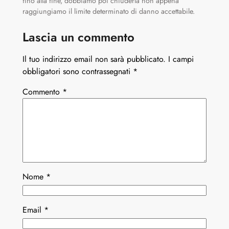
fino alla fine, dobbiamo poi chiuderla non appena
raggiungiamo il limite determinato di danno accettabile.
Lascia un commento
Il tuo indirizzo email non sarà pubblicato.
I campi
obbligatori sono contrassegnati
*
Commento
*
Nome
*
Email
*