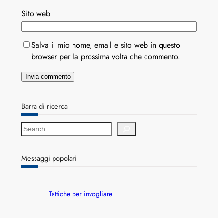
Sito web
Salva il mio nome, email e sito web in questo
browser per la prossima volta che commento.
Barra di ricerca
S
e
a
r
Messaggi popolari
c
h
Tattiche per invogliare