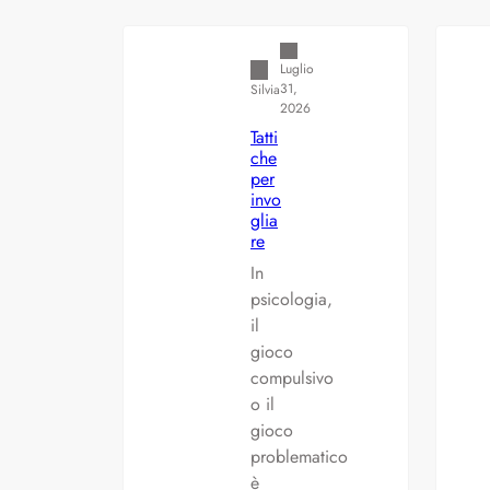
Americana
Luglio
31,
Silvia
2026
Tatti
che
per
invo
glia
re
In
psicologia,
il
gioco
compulsivo
o il
gioco
problematico
è