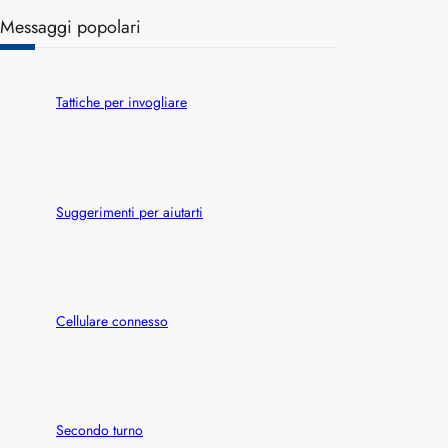
a
Messaggi popolari
r
c
h
Tattiche per invogliare
Suggerimenti per aiutarti
Cellulare connesso
Secondo turno