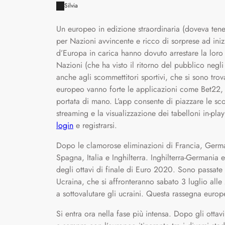
Silvia
Un europeo in edizione straordinaria (doveva ten
per Nazioni avvincente e ricco di sorprese ad iniz
d’Europa in carica hanno dovuto arrestare la loro
Nazioni (che ha visto il ritorno del pubblico negli
anche agli scommettitori sportivi, che si sono trov
europeo vanno forte le applicazioni come Bet22,
portata di mano. L’app consente di piazzare le sco
streaming e la visualizzazione dei tabelloni in-pla
login
e registrarsi.
Dopo le clamorose eliminazioni di Francia, Germani
Spagna, Italia e Inghilterra. Inghilterra-Germania
degli ottavi di finale di Euro 2020. Sono passate 
Ucraina, che si affronteranno sabato 3 luglio alle
a sottovalutare gli ucraini. Questa rassegna europ
Si entra ora nella fase più intensa. Dopo gli ottav