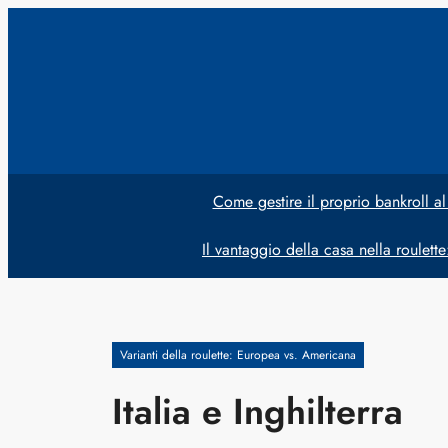
Vai
al
contenuto
Come gestire il proprio bankroll al
Il vantaggio della casa nella roulett
Varianti della roulette: Europea vs. Americana
Italia e Inghilterra