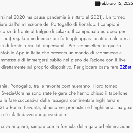
Febbraio 15, 2026
ersi nel 2020 ma causa pandemia è slittato al 2021). Un torneo
iare dall’eliminazione del Portogallo di Ronaldo. I campioni
 corsa di fronte al Belgio di Lukaku. Il campionato europeo per
 stadi) regala quindi emozioni forti agli appassionati di calcio ma
ati di fronte a risultati impensabili. Per scommettere in questo
 Mobile App in Italia che presenta un mondo di scommesse a
mmesse e di immergersi subito nel pieno dell’azione con il live
y direttamente sul proprio dispositivo. Per giocare basta fare
22Bet
a, Portogallo, tra le favorite continueranno il loro torneo
 e Svezia-Ucraina sono state le gare che hanno chiuso il tabellone
alla fase successiva della rassegna continentale Inghilterra e
 21 a Roma. Favorita, almeno nei pronostici è l’Inghilterra, ma guai
ea è infatti davvero imprevedibile.
i si va ai quarti, sempre con la formula della gara ad eliminazione