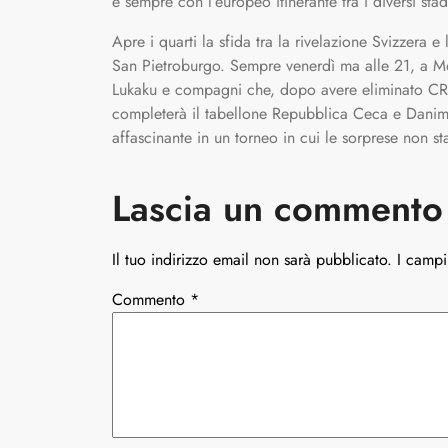
e sempre con l’europeo itinerante tra i diversi sta
Apre i quarti la sfida tra la rivelazione Svizzera 
San Pietroburgo. Sempre venerdì ma alle 21, a Mon
Lukaku e compagni che, dopo avere eliminato CR7,
completerà il tabellone Repubblica Ceca e Danimar
affascinante in un torneo in cui le sorprese non 
Lascia un commento
Il tuo indirizzo email non sarà pubblicato.
I campi
Commento
*