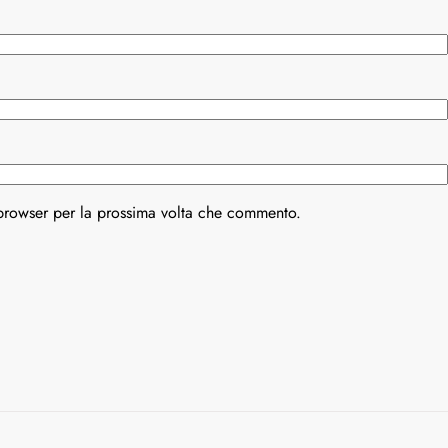
 browser per la prossima volta che commento.
Varianti della roulette: Europea vs.
Varianti della ro