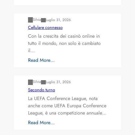
Varianti della roulette: Europea vs. Americana
Silvia
Luglio 31, 2026
Cellulare connesso
Con la crescita dei casinò online in
tutto il mondo, non solo è cambiato
il…
Read More…
Varianti della roulette: Europea vs. Americana
Silvia
Luglio 31, 2026
Secondo turno
La UEFA Conference League, nota
anche come UEFA Europa Conference
League, è una competizione annuale…
Read More…