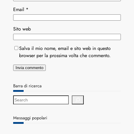
Email
*
Sito web
Salva il mio nome, email e sito web in questo
browser per la prossima volta che commento.
Barra di ricerca
S
e
a
r
Messaggi popolari
c
h