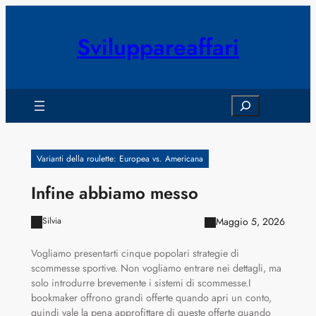
Vai
al
Sviluppareaffari
contenuto
Search
Varianti della roulette: Europea vs. Americana
Infine abbiamo messo
Maggio 5, 2026
Silvia
Vogliamo presentarti cinque popolari strategie di
scommesse sportive. Non vogliamo entrare nei dettagli, ma
solo introdurre brevemente i sistemi di scommesse.I
bookmaker offrono grandi offerte quando apri un conto,
quindi vale la pena approfittare di queste offerte quando