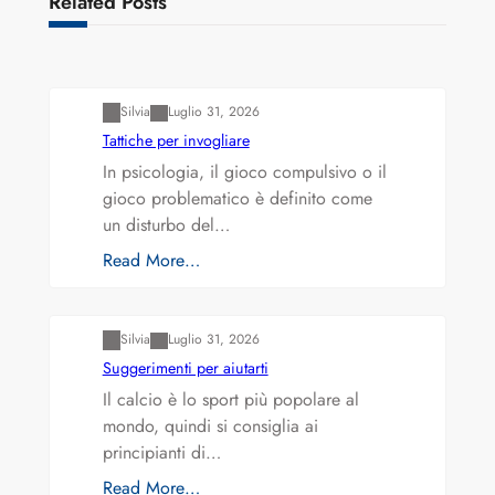
Related Posts
Varianti della roulette: Europea vs. Americana
Silvia
Luglio 31, 2026
Tattiche per invogliare
In psicologia, il gioco compulsivo o il
gioco problematico è definito come
un disturbo del…
Read More…
Varianti della roulette: Europea vs. Americana
Silvia
Luglio 31, 2026
Suggerimenti per aiutarti
Il calcio è lo sport più popolare al
mondo, quindi si consiglia ai
principianti di…
Read More…