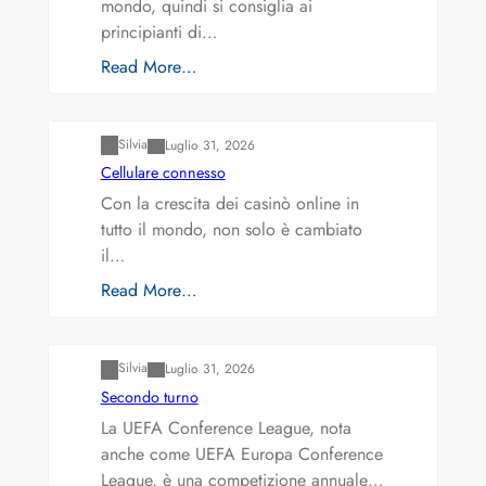
mondo, quindi si consiglia ai
principianti di…
Read More…
Varianti della roulette: Europea vs. Americana
Silvia
Luglio 31, 2026
Cellulare connesso
Con la crescita dei casinò online in
tutto il mondo, non solo è cambiato
il…
Read More…
Varianti della roulette: Europea vs. Americana
Silvia
Luglio 31, 2026
Secondo turno
La UEFA Conference League, nota
anche come UEFA Europa Conference
League, è una competizione annuale…