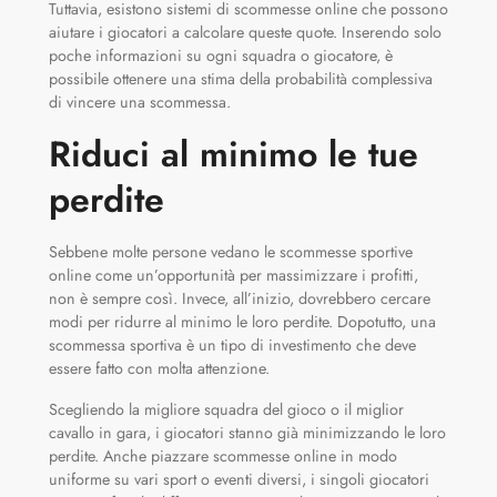
Tuttavia, esistono sistemi di scommesse online che possono
aiutare i giocatori a calcolare queste quote. Inserendo solo
poche informazioni su ogni squadra o giocatore, è
possibile ottenere una stima della probabilità complessiva
di vincere una scommessa.
Riduci al minimo le tue
perdite
Sebbene molte persone vedano le scommesse sportive
online come un’opportunità per massimizzare i profitti,
non è sempre così. Invece, all’inizio, dovrebbero cercare
modi per ridurre al minimo le loro perdite. Dopotutto, una
scommessa sportiva è un tipo di investimento che deve
essere fatto con molta attenzione.
Scegliendo la migliore squadra del gioco o il miglior
cavallo in gara, i giocatori stanno già minimizzando le loro
perdite. Anche piazzare scommesse online in modo
uniforme su vari sport o eventi diversi, i singoli giocatori