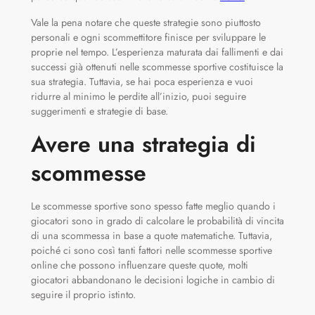
Vale la pena notare che queste strategie sono piuttosto
personali e ogni scommettitore finisce per sviluppare le
proprie nel tempo. L’esperienza maturata dai fallimenti e dai
successi già ottenuti nelle scommesse sportive costituisce la
sua strategia. Tuttavia, se hai poca esperienza e vuoi
ridurre al minimo le perdite all’inizio, puoi seguire
suggerimenti e strategie di base.
Avere una strategia di
scommesse
Le scommesse sportive sono spesso fatte meglio quando i
giocatori sono in grado di calcolare le probabilità di vincita
di una scommessa in base a quote matematiche. Tuttavia,
poiché ci sono così tanti fattori nelle scommesse sportive
online che possono influenzare queste quote, molti
giocatori abbandonano le decisioni logiche in cambio di
seguire il proprio istinto.