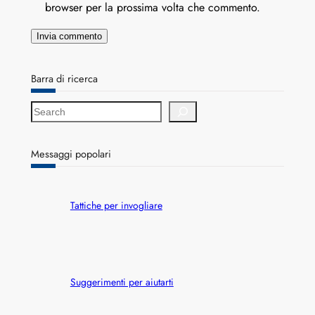
browser per la prossima volta che commento.
Barra di ricerca
S
e
a
r
Messaggi popolari
c
h
Tattiche per invogliare
Suggerimenti per aiutarti