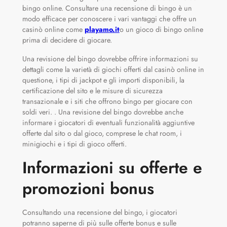
bingo online. Consultare una recensione di bingo è un
modo efficace per conoscere i vari vantaggi che offre un
casinò online come
playamo.it
o un gioco di bingo online
prima di decidere di giocare.
Una revisione del bingo dovrebbe offrire informazioni su
dettagli come la varietà di giochi offerti dal casinò online in
questione, i tipi di jackpot e gli importi disponibili, la
certificazione del sito e le misure di sicurezza
transazionale e i siti che offrono bingo per giocare con
soldi veri. . Una revisione del bingo dovrebbe anche
informare i giocatori di eventuali funzionalità aggiuntive
offerte dal sito o dal gioco, comprese le chat room, i
minigiochi e i tipi di gioco offerti.
Informazioni su offerte e
promozioni bonus
Consultando una recensione del bingo, i giocatori
potranno saperne di più sulle offerte bonus e sulle