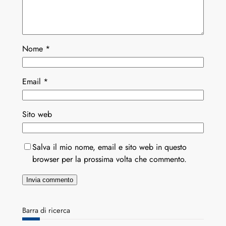
Nome
*
Email
*
Sito web
Salva il mio nome, email e sito web in questo
browser per la prossima volta che commento.
Barra di ricerca