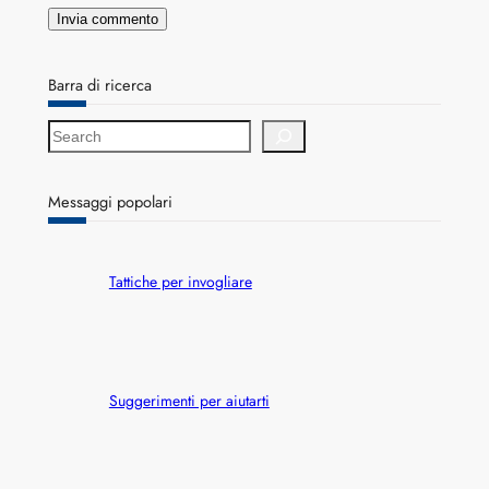
Barra di ricerca
S
e
a
r
Messaggi popolari
c
h
Tattiche per invogliare
Suggerimenti per aiutarti