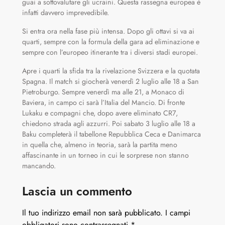
guai a sottovalutare gli ucraini. Questa rassegna europea è
infatti davvero imprevedibile.
Si entra ora nella fase più intensa. Dopo gli ottavi si va ai
quarti, sempre con la formula della gara ad eliminazione e
sempre con l’europeo itinerante tra i diversi stadi europei.
Apre i quarti la sfida tra la rivelazione Svizzera e la quotata
Spagna. Il match si giocherà venerdì 2 luglio alle 18 a San
Pietroburgo. Sempre venerdì ma alle 21, a Monaco di
Baviera, in campo ci sarà l’Italia del Mancio. Di fronte
Lukaku e compagni che, dopo avere eliminato CR7,
chiedono strada agli azzurri. Poi sabato 3 luglio alle 18 a
Baku completerà il tabellone Repubblica Ceca e Danimarca
in quella che, almeno in teoria, sarà la partita meno
affascinante in un torneo in cui le sorprese non stanno
mancando.
Lascia un commento
Il tuo indirizzo email non sarà pubblicato.
I campi
obbligatori sono contrassegnati
*