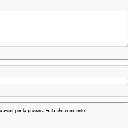
 browser per la prossima volta che commento.