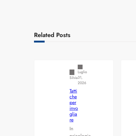
Related Posts
Varianti della roulette: Europea vs.
Americana
Luglio
31,
Silvia
2026
Tatti
che
per
invo
glia
re
In
psicologia,