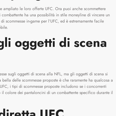
te ampliato le loro offerte UFC. Ora puoi anche scommettere
combattente ha una possibilità in stile moneyline di vincere un
e di scommesse in-game per l’UFC, ed è estremamente facile
bile.
i oggetti di scena
se sugli oggetti di scena alla NFL, ma gli oggetti di scena si
sa bella delle scommesse proposte è che raramente ha qualcosa a
l’UFC, i tipi di scommesse proposte includono se i concorrenti
il colore dei pantaloncini di un combattente specifico durante il
diretta UFC