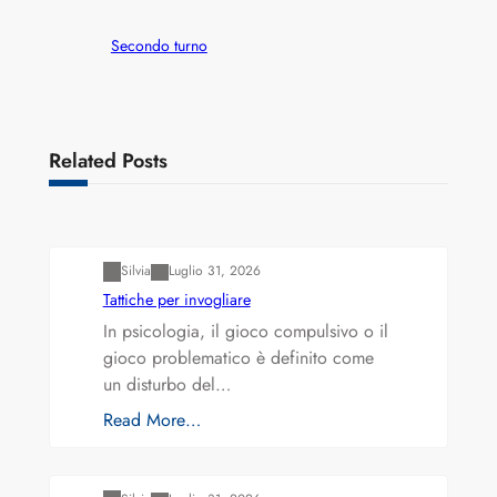
Secondo turno
Related Posts
Varianti della roulette: Europea vs. Americana
Silvia
Luglio 31, 2026
Tattiche per invogliare
In psicologia, il gioco compulsivo o il
gioco problematico è definito come
un disturbo del…
Read More…
Varianti della roulette: Europea vs. Americana