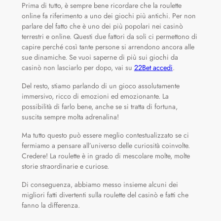
Prima di tutto, è sempre bene ricordare che la roulette
online fa riferimento a uno dei giochi più antichi. Per non
parlare del fatto che è uno dei più popolari nei casinò
terrestri e online. Questi due fattori da soli ci permettono di
capire perché così tante persone si arrendono ancora alle
sue dinamiche. Se vuoi saperne di più sui giochi da
casinò non lasciarlo per dopo, vai su
22Bet accedi
.
Del resto, stiamo parlando di un gioco assolutamente
immersivo, ricco di emozioni ed emozionante. La
possibilità di farlo bene, anche se si tratta di fortuna,
suscita sempre molta adrenalina!
Ma tutto questo può essere meglio contestualizzato se ci
fermiamo a pensare all’universo delle curiosità coinvolte.
Credere! La roulette è in grado di mescolare molte, molte
storie straordinarie e curiose.
Di conseguenza, abbiamo messo insieme alcuni dei
migliori fatti divertenti sulla roulette del casinò e fatti che
fanno la differenza.