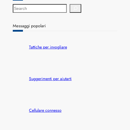
S
e
a
r
Messaggi popolari
c
h
Tattiche per invogliare
Suggerimenti per aiutarti
Cellulare connesso